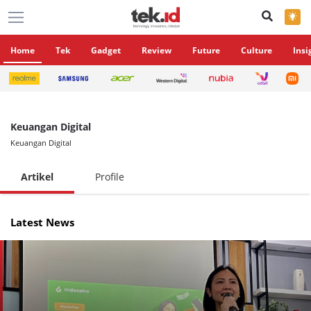
×
Home
Tek
Gadget
Review
Future
Culture
Insi
Keuangan Digital
Keuangan Digital
Artikel
Profile
Latest News