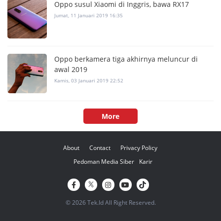
Oppo susul Xiaomi di Inggris, bawa RX17
Jumat, 11 Januari 2019 16:35
Oppo berkamera tiga akhirnya meluncur di
awal 2019
Kamis, 03 Januari 2019 22:52
More
About
Contact
Privacy Policy
Pedoman Media Siber
Karir
© 2026 Tek.Id All Right Reserved.