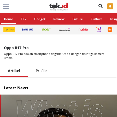
×
Home
Tek
Gadget
Review
Future
Culture
Insi
Oppo R17 Pro
Oppo R17 Pro adalah smartphone flagship Oppo dengan fitur tiga kamera
utama.
Artikel
Profile
Latest News