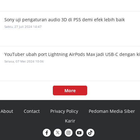
Sony uji pengaturan audio 3D di PS5 demi efek lebih baik
Sabtu, 27 Juli 2024 14:47
YouTuber ubah port Lightning AirPods Max jadi USB-C dengan k
Selasa, 07 Mei 2024 10:06
More
About
Contact
Privacy Policy
Pedoman Media Siber
Karir