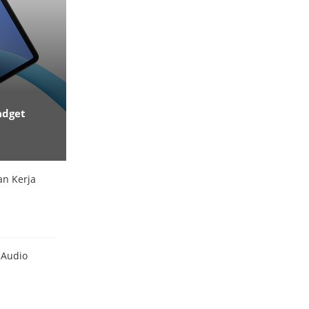
adget
an Kerja
 Audio