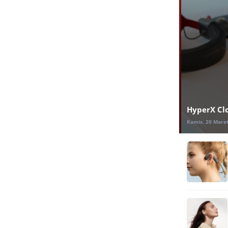
HyperX Clo
Kamis, 20 Maret