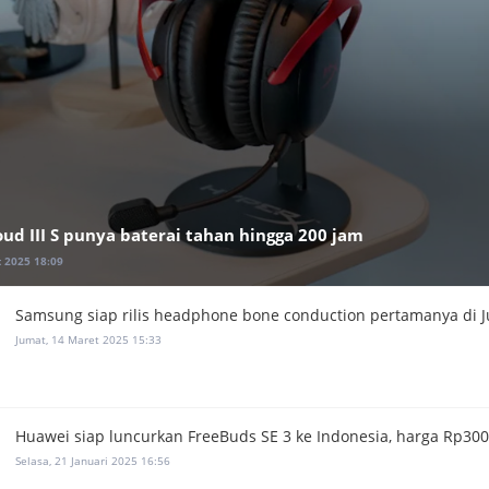
ud III S punya baterai tahan hingga 200 jam
 2025 18:09
Samsung siap rilis headphone bone conduction pertamanya di J
Jumat, 14 Maret 2025 15:33
Huawei siap luncurkan FreeBuds SE 3 ke Indonesia, harga Rp300
Selasa, 21 Januari 2025 16:56