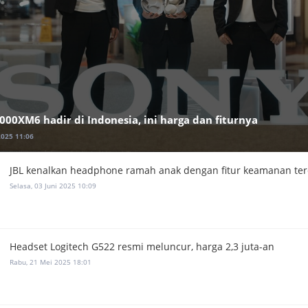
00XM6 hadir di Indonesia, ini harga dan fiturnya
2025 11:06
JBL kenalkan headphone ramah anak dengan fitur keamanan te
Selasa, 03 Juni 2025 10:09
Headset Logitech G522 resmi meluncur, harga 2,3 juta-an
Rabu, 21 Mei 2025 18:01