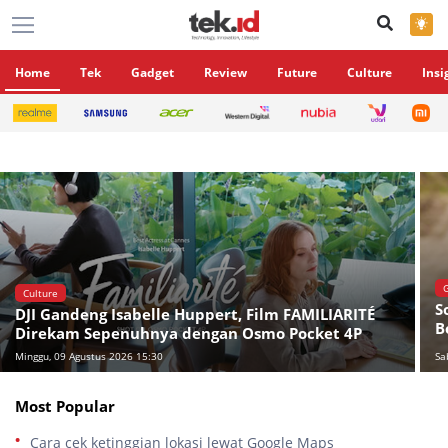
×
Home
Tek
Gadget
Review
Future
Culture
Insi
Culture
S
DJI Gandeng Isabelle Huppert, Film FAMILIARITÉ
B
Direkam Sepenuhnya dengan Osmo Pocket 4P
Minggu, 09 Agustus 2026 15:30
Sa
Most Popular
Cara cek ketinggian lokasi lewat Google Maps