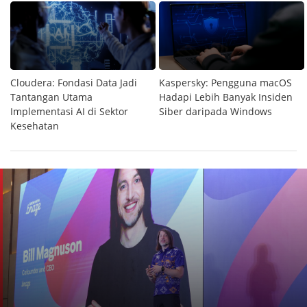
h
Cloudera: Fondasi Data Jadi
Kaspersky: Pengguna macOS
n
Tantangan Utama
Hadapi Lebih Banyak Insiden
Implementasi AI di Sektor
Siber daripada Windows
Kesehatan