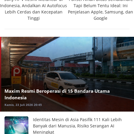
Indonesia, Andalkan AI Autofocus
Tapi Belum Tentu Ideal: Ini
Lebih Cerdas dan Kecepatan
Penjelasan Apple, Samsung, dan
Tinggi
Google
Maxim Resmi Beroperasi di 15 Bandara Utama
Indonesia
Kamis, 23 Juli 2026 20:45
Identitas Mesin di Asia Pasifik 111 Kali Lebih
Banyak dari Manusia, Risiko Serangan AI
Meningkat