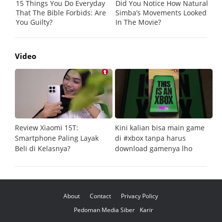
Video
Review Xiaomi 15T:
Kini kalian bisa main game
Pe
Smartphone Paling Layak
di #xbox tanpa harus
fi
Beli di Kelasnya?
download gamenya lho
G
About
Contact
Privacy Policy
Pedoman Media Siber
Karir