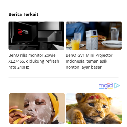
Berita Terkait
31,
BenQ rilis monitor Zowie
BenQ GV1 Mini Projector
R
XL2746S, didukung refresh
Indonesia, teman asik
m
rate 240Hz
nonton layar besar
k