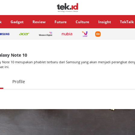
k
Gadget
Review
Future
Culture
Insight
TekTalk
laxy Note 10
 Note 10 merupakan phablet terbaru dari Samsung yang akan menjadi perangkat deng
at ini.
Profile