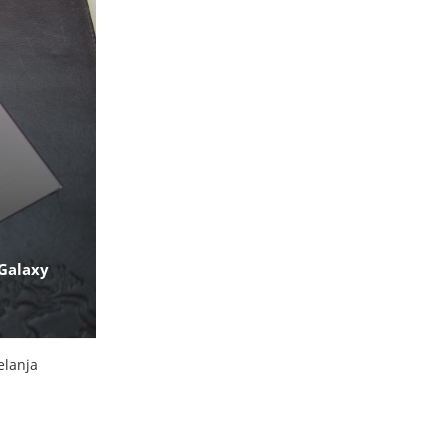
 Galaxy
elanja