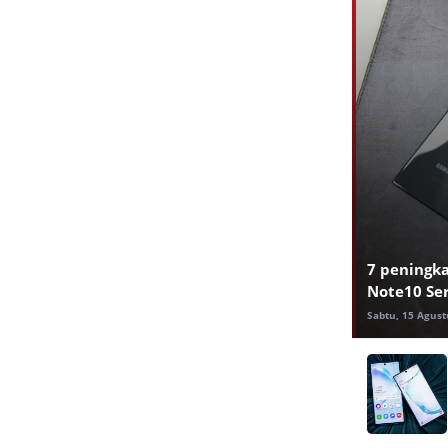
7 peningka
Note10 Ser
Sabtu, 15 Agust