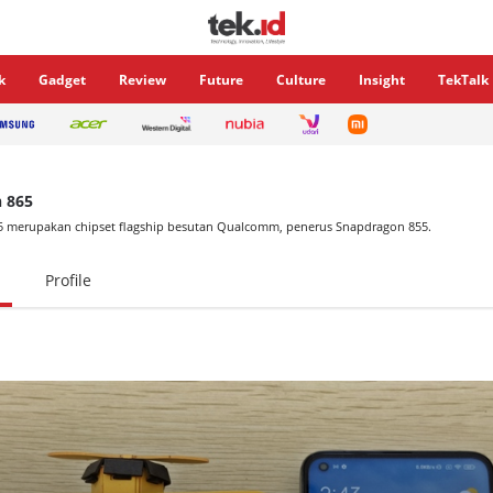
k
Gadget
Review
Future
Culture
Insight
TekTalk
 865
 merupakan chipset flagship besutan Qualcomm, penerus Snapdragon 855.
Profile