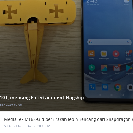
 10T, memang Entertainment Flagship
ber 2020 07:06
MediaTek MT6893 diperkirakan lebih kencang dari Snapdragon 
Sabtu, 21 November 2020 10:12