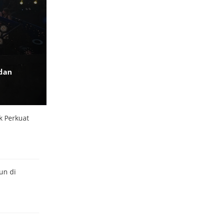
 dan
k Perkuat
un di