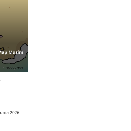
 Map Musim
6
Dunia 2026