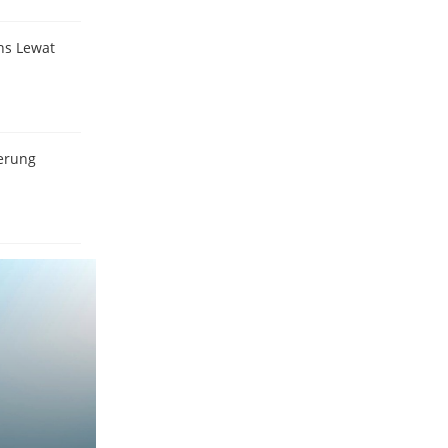
ns Lewat
derung