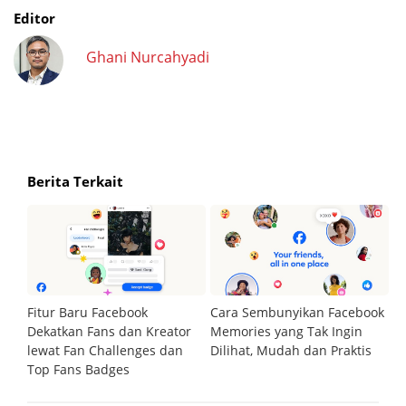
Editor
Ghani Nurcahyadi
Berita Terkait
in
Fitur Baru Facebook
Cara Sembunyikan Facebook
Bi
n
Dekatkan Fans dan Kreator
Memories yang Tak Ingin
B
k
lewat Fan Challenges dan
Dilihat, Mudah dan Praktis
As
Top Fans Badges
D