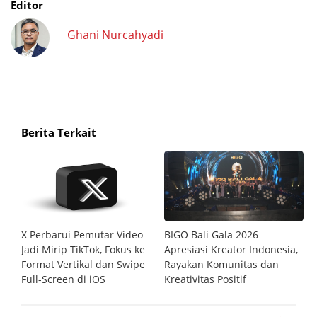
Editor
Ghani Nurcahyadi
Berita Terkait
edia
X Perbarui Pemutar Video
BIGO Bali Gala 2026
L
ah
Jadi Mirip TikTok, Fokus ke
Apresiasi Kreator Indonesia,
S
laku
Format Vertikal dan Swipe
Rayakan Komunitas dan
16
nya
Full-Screen di iOS
Kreativitas Positif
P