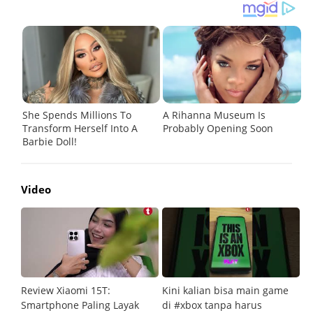
Video
Review Xiaomi 15T:
Kini kalian bisa main game
Pe
Smartphone Paling Layak
di #xbox tanpa harus
fi