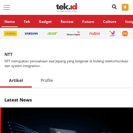
×
Home
Tek
Gadget
Review
Future
Culture
Insi
NTT
NTT merupakan perusahaan asal Jepang yang bergerak di bidang telekomunikasi
dan system integration.
Artikel
Profile
Latest News