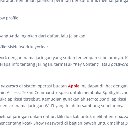
strator. Kemudian jalankan perintah berikut untuk melihat jaringa
ow profile
 yang Anda inginkan dari daftar, lalu jalankan:
file MyNetwork key=clear
work dengan nama jaringan yang sudah tersempan sebelumnya). 
erapa info tentang jaringan, termasuk “Key Content”, atau
passwor
t
password
di sistem operasi buatan
Apple
ini, dapat dilihat deng
hain Access. Tekan Command + spasi untuk membuka Spotlight, car
buka aplikasi tersebut. Kemudian gunakanlah
search bar
di aplikasi
mencari nama jaringan Wi-Fi yang telah tersambung sebelumnya.
lihat jaringan dalam daftar, klik dua kali untuk melihat entri
pass
encentang kotak Show Password di bagian bawah untuk melihat
p