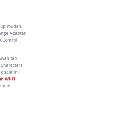
kup mudah.
hange Adapter
 Control
bawah tab
w Characters
g saat ini
an Wi-Fi
impan