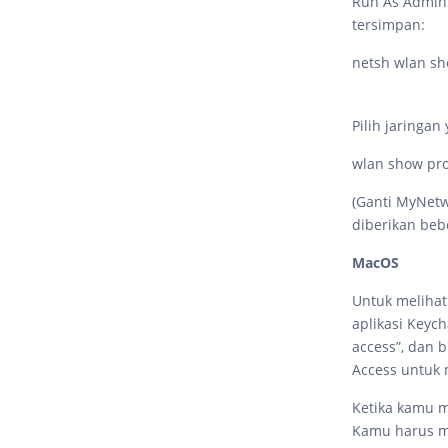
Run As Admini
tersimpan:
netsh wlan sh
Pilih jaringan
wlan show pro
(Ganti MyNet
diberikan beb
MacOS
Untuk meliha
aplikasi Keyc
access”, dan 
Access untuk 
Ketika kamu me
Kamu harus m