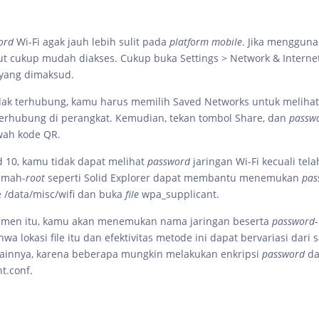
ord
Wi-Fi agak jauh lebih sulit pada
platform mobile
. Jika menggun
ut cukup mudah diakses. Cukup buka Settings > Network & Internet
n yang dimaksud.
idak terhubung, kamu harus memilih Saved Networks untuk melihat 
erhubung di perangkat. Kemudian, tekan tombol Share, dan
passw
wah kode QR.
 10, kamu tidak dapat melihat
password
jaringan Wi-Fi kecuali tela
amah-
root
seperti Solid Explorer dapat membantu menemukan
pas
e /data/misc/wifi dan buka
file
wpa_supplicant.
umen itu, kamu akan menemukan nama jaringan beserta
password
wa lokasi file itu dan efektivitas metode ini dapat bervariasi dari
lainnya, karena beberapa mungkin melakukan enkripsi
password
d
t.conf.