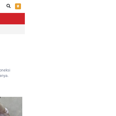
×
oneksi
anya.