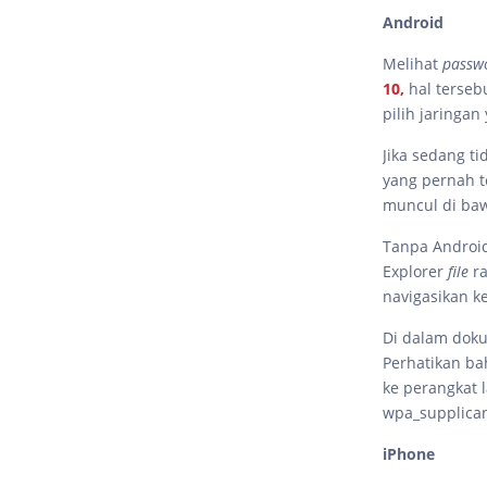
Android
Melihat
passw
10,
hal terseb
pilih jaringa
Jika sedang t
yang pernah t
muncul di ba
Tanpa Android
Explorer
file
r
navigasikan k
Di dalam dok
Perhatikan bah
ke perangkat 
wpa_supplican
iPhone