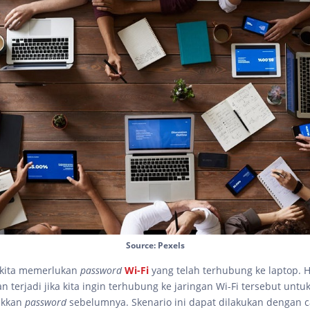
Source: Pexels
 kita memerlukan
password
Wi-Fi
yang telah terhubung ke laptop. Ha
 terjadi jika kita ingin terhubung ke jaringan Wi-Fi tersebut untu
ukkan
password
sebelumnya. Skenario ini dapat dilakukan dengan c