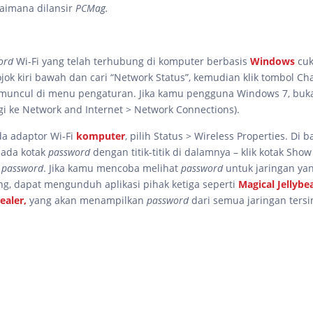
aimana dilansir
PCMag.
ord
Wi-Fi yang telah terhubung di komputer berbasis
Windows
cu
pojok kiri bawah dan cari “Network Status”, kemudian klik tombol C
muncul di menu pengaturan. Jika kamu pengguna Windows 7, buka
rgi ke Network and Internet > Network Connections).
da adaptor Wi-Fi
komputer
, pilih Status > Wireless Properties. Di 
n ada kotak
password
dengan titik-titik di dalamnya – klik kotak Sho
t
password
. Jika kamu mencoba melihat
password
untuk jaringan yan
ng, dapat mengunduh aplikasi pihak ketiga seperti
Magical Jellybe
ealer,
yang akan menampilkan
password
dari semua jaringan ters