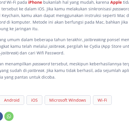
ord
Wi-Fi pada
iPhone
bukanlah hal yang mudah, karena
Apple
ti
 tersebut ke dalam iOS. Jika kamu melakukan sinkronisasi
passwor
 Keychain, kamu akan dapat menggunakan instruksi seperti Mac d
ord
di komputer. Metode ini akan berfungsi pada Mac, bahkan jik
ung ke jaringan itu.
ang umum dalam beberapa tahun terakhir,
jailbreaking
ponsel mem
angkat kamu telah melalui
jailbreak
, pergilah ke Cydia (App Store un
-
jailbreak
) dan cari Wifi Password.
akan menampilkan
password
tersebut, meskipun keberhasilannya te
yang sudah di-
jailbreak
. Jika kamu tidak berhasil, ada sejumlah apl
dia yang pantas untuk dicoba.
Android
iOS
Microsoft Windows
Wi-Fi