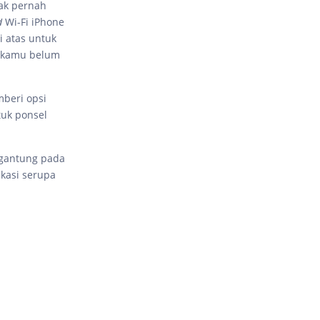
dak pernah
d
Wi-Fi iPhone
i atas untuk
a kamu belum
beri opsi
tuk ponsel
rgantung pada
ikasi serupa