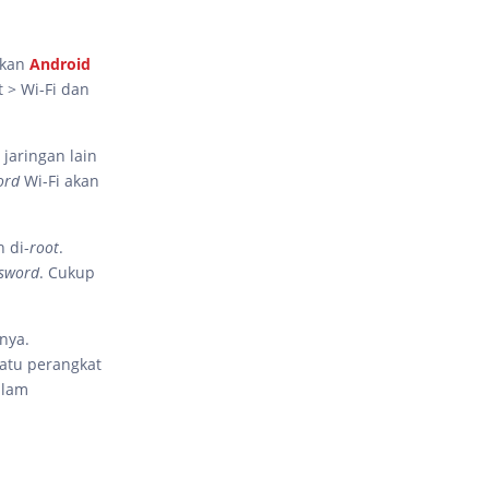
akan
Android
 > Wi-Fi dan
jaringan lain
ord
Wi-Fi akan
h di-
root
.
sword
. Cukup
-nya.
 satu perangkat
alam