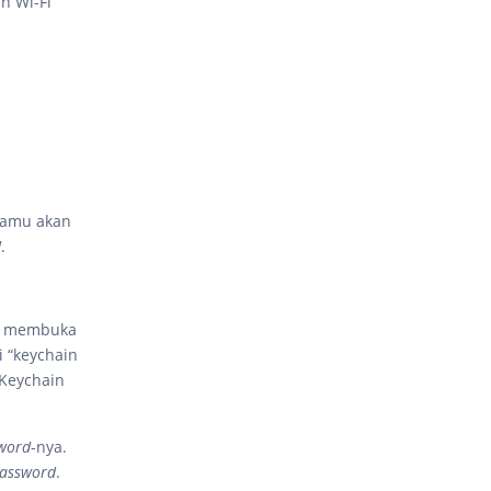
n Wi-Fi
Kamu akan
d
.
an membuka
i “keychain
 Keychain
word
-nya.
assword
.