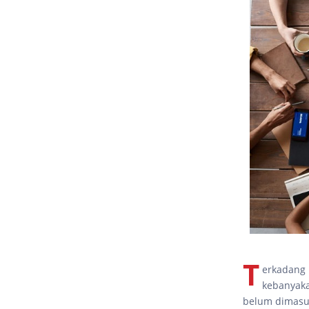
T
erkadang
kebanyakan
belum dimas