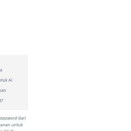
ya
ntuk AI
man
t?
password
dari
kanan untuk