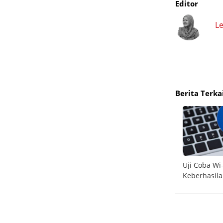
Editor
Le
Berita Terka
i rumah
MIT kembangkan permukaan pintar untuk
Uji Coba Wi
tingkatkan sinyal Wi-Fi
Keberhasila