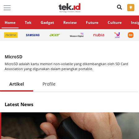
×
Home
Tek
Gadget
Review
Future
Culture
Insi
MicroSD
MicroSD adalah kartu memori non-volatile yang dikembangkan oleh SD Card
Association yang digunakan dalam perangkat portable.
Artikel
Profile
Latest News