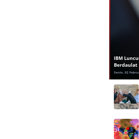
IBM Luncur
Berdaulat
Senin, 02 Febru