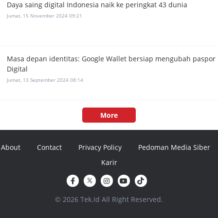
Daya saing digital Indonesia naik ke peringkat 43 dunia
Jumat, 15 November 2024 09:21
Masa depan identitas: Google Wallet bersiap mengubah paspor 
Digital
Jumat, 13 September 2024 08:14
More
About
Contact
Privacy Policy
Pedoman Media Siber
Karir
© 2026 Tek.Id All Right Reserved.