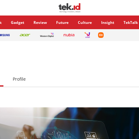
k
Gadget
Review
Future
Culture
Insight
TekTalk
Profile