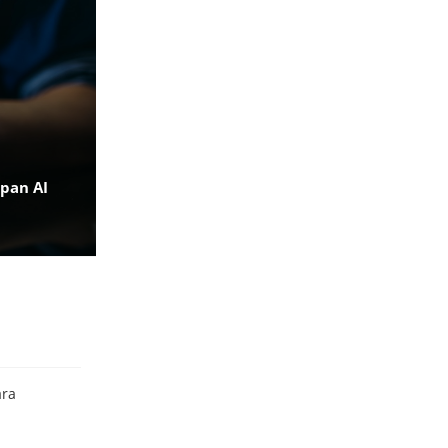
pan AI
ara