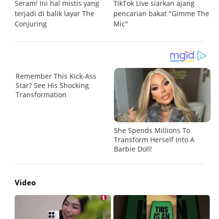
Seram! Ini hal mistis yang
TikTok Live siarkan ajang
De
terjadi di balik layar The
pencarian bakat "Gimme The
te
Conjuring
Mic"
d
Video