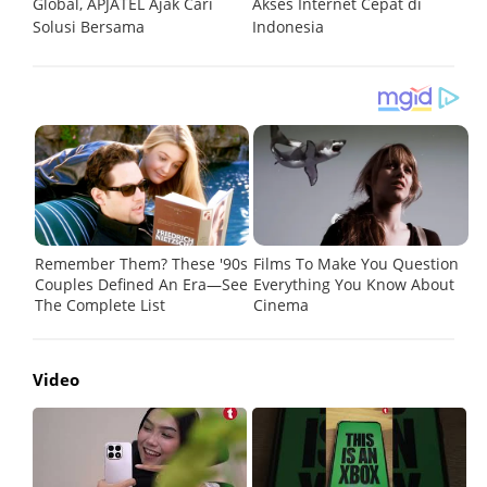
Global, APJATEL Ajak Cari
Akses Internet Cepat di
T
Solusi Bersama
Indonesia
Le
Video