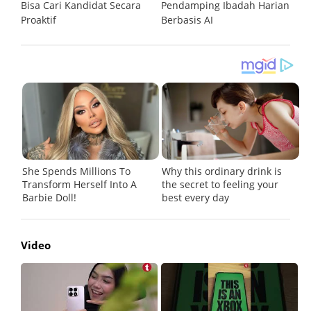
Bisa Cari Kandidat Secara
Pendamping Ibadah Harian
B
Proaktif
Berbasis AI
La
Video