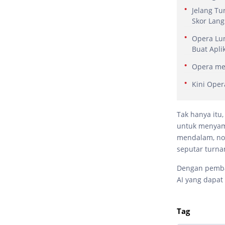
Jelang Tu
Skor Lang
Opera Lun
Buat Apli
Opera mem
Kini Oper
Tak hanya itu
untuk menyamb
mendalam, not
seputar turna
Dengan pemba
AI yang dapat
Tag