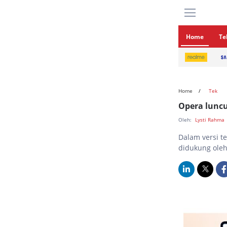
Home
Te
Home
Tek
Opera luncu
Oleh:
Lysti Rahma
Dalam versi t
didukung oleh