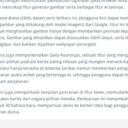
AI) dengan meluncurkan pembaruan signifikan pada browser Andr
 mencakup fitur generasi gambar serta berbagai fitur AI lainnya.
hone Arena (28/6)
, dalam versi terbaru ini, pengguna kini dapat m
i gambar yang didukung oleh model Imagen2 dari Google. Fitur in
uk menghasilkan gambar hanya dengan memberikan perintah kepa
ra. Gambar yang dihasilkan dapat disesuaikan lebih lanjut, serta d
agikan, dan bahkan dijadikan wallpaper perangkat.
pera juga memperkenalkan Daily Roundups, sebuah fitur yang men
n pilihan podcast berita paling relevan yang mungkin menarik b
entara hanya tersedia di Amerika Serikat, namun memberikan pen
ran audio artikel yang bertenaga AI, sehingga pengguna dapat
alam perjalanan.
 ini juga memperbaiki tampilan pencarian di fitur News, memuda
kan berita dari negara pilihan mereka. Pembaruan ini menamba
k 30 bahasa baru, memperluas akses ke konten lokal bagi penggu
han dunia.