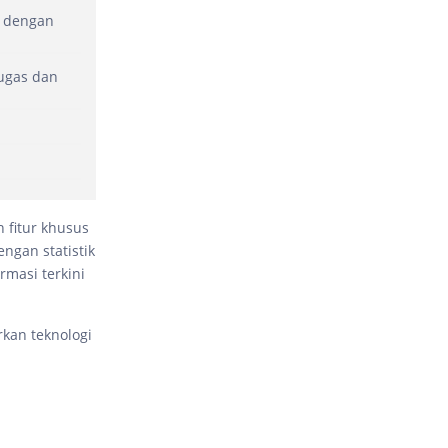
b dengan
Tugas dan
 fitur khusus
ngan statistik
masi terkini
kan teknologi