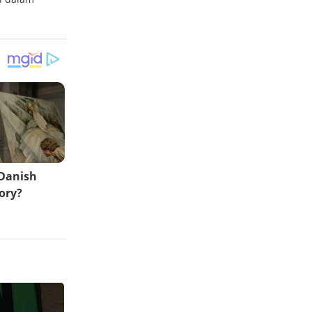
Bitcoin mining