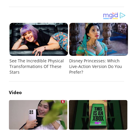
Video