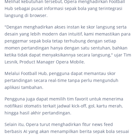
Melihat kebutuhan tersebut, Opera menghadirkan Football
Hub sebagai pusat informasi sepak bola yang terintegrasi
langsung di browser.
"Dengan menghadirkan akses instan ke skor langsung serta
desain yang lebih modern dan intuitif, kami memastikan para
penggemar sepak bola tetap terhubung dengan setiap
momen pertandingan hanya dengan satu sentuhan, bahkan
ketika tidak dapat menyaksikannya secara langsung," ujar Tim
Lesnik, Product Manager Opera Mobile.
Melalui Football Hub, pengguna dapat memantau skor
pertandingan secara real-time tanpa perlu mengunduh
aplikasi tambahan.
Pengguna juga dapat memilih tim favorit untuk menerima
notifikasi otomatis terkait jadwal kick-off, gol, kartu merah,
hingga hasil akhir pertandingan.
Selain itu, Opera turut menghadirkan fitur news feed
berbasis AI yang akan menampilkan berita sepak bola sesuai