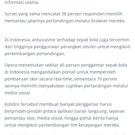
informasi utama.
Survei yang sama mencatat 38 persen responden memilih
memantau jalannya pertandingan melalui browser mereka.
Di Indonesia, antusiasme terhadap sepak bola juga tercermin
dari tingginya penggunaan perangkat seluler untuk mengikuti
perkembangan pertandingan.
Opera menemukan sekitar 45 persen penggemar sepak bola
di Indonesia mengandalkan ponsel untuk memperoleh
pembaruan skor secara real-time, sementara 19 persen
lainnya memilih menyaksikan cuplikan pertandingan melalui
media sosial.
Kondisi tersebut membuat banyak penggemar harus
berpindah-pindah antara aplikasi siaran langsung, layanan
pemantau skor, media sosial, hingga portal berita hanya
untuk mengikuti perkembangan tim kesayangan mereka.