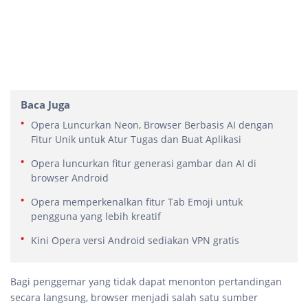
Baca Juga
Opera Luncurkan Neon, Browser Berbasis AI dengan
Fitur Unik untuk Atur Tugas dan Buat Aplikasi
Opera luncurkan fitur generasi gambar dan AI di
browser Android
Opera memperkenalkan fitur Tab Emoji untuk
pengguna yang lebih kreatif
Kini Opera versi Android sediakan VPN gratis
Bagi penggemar yang tidak dapat menonton pertandingan
secara langsung, browser menjadi salah satu sumber