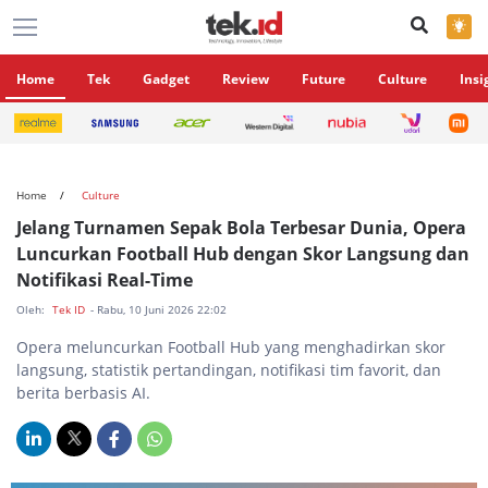
×
Home
Tek
Gadget
Review
Future
Culture
Insi
Home
Culture
Jelang Turnamen Sepak Bola Terbesar Dunia, Opera
Luncurkan Football Hub dengan Skor Langsung dan
Notifikasi Real-Time
Oleh:
Tek ID
- Rabu, 10 Juni 2026 22:02
Opera meluncurkan Football Hub yang menghadirkan skor
langsung, statistik pertandingan, notifikasi tim favorit, dan
berita berbasis AI.