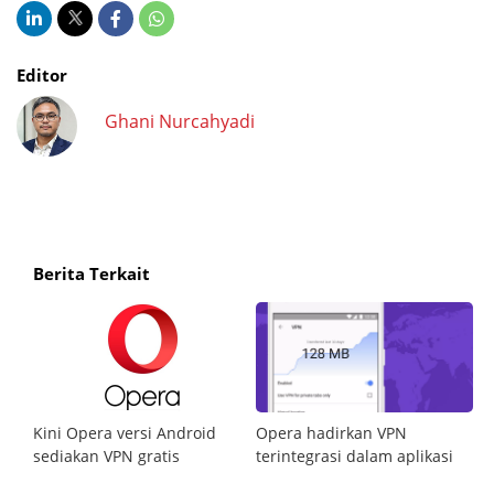
Editor
Ghani Nurcahyadi
Berita Terkait
u
Kini Opera versi Android
Opera hadirkan VPN
O
sediakan VPN gratis
terintegrasi dalam aplikasi
di
m