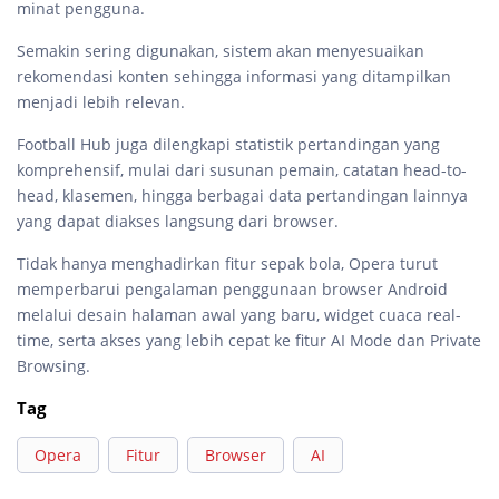
minat pengguna.
Semakin sering digunakan, sistem akan menyesuaikan
rekomendasi konten sehingga informasi yang ditampilkan
menjadi lebih relevan.
Football Hub juga dilengkapi statistik pertandingan yang
komprehensif, mulai dari susunan pemain, catatan head-to-
head, klasemen, hingga berbagai data pertandingan lainnya
yang dapat diakses langsung dari browser.
Tidak hanya menghadirkan fitur sepak bola, Opera turut
memperbarui pengalaman penggunaan browser Android
melalui desain halaman awal yang baru, widget cuaca real-
time, serta akses yang lebih cepat ke fitur AI Mode dan Private
Browsing.
Tag
Opera
Fitur
Browser
AI