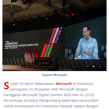
Source: Microsoft
S
udah 25 tahun keberadaan
Microsoft
di Indonesia,
peringatan ini dirayakan oleh Microsoft dengan
menggelar Microsoft Digital Summit 2020 hari ini (27/2).
Perusahaan tersebut mengundang beberapa narasumber
untuk menjelaskan visi Indonesia menjadi negara dengan