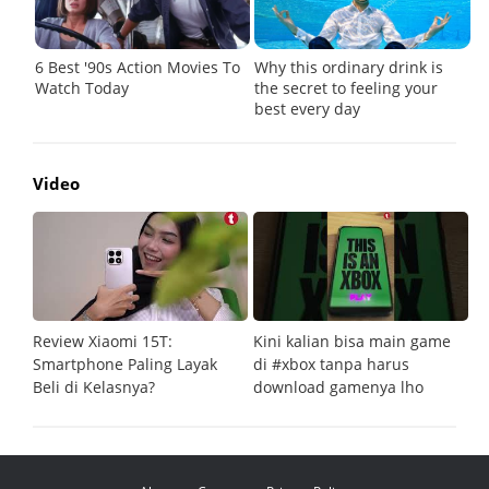
Video
Review Xiaomi 15T:
Kini kalian bisa main game
Pe
Smartphone Paling Layak
di #xbox tanpa harus
fi
Beli di Kelasnya?
download gamenya lho
G