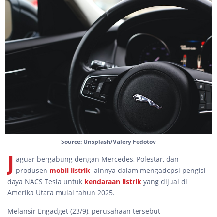
Source: Unsplash/Valery Fedotov
J
aguar bergabung dengan Mercedes, Polestar, dan
produsen
mobil listrik
lainnya dalam mengadopsi pengisi
daya NACS Tesla untuk
kendaraan listrik
yang dijual di
Amerika Utara mulai tahun 2025.
Melansir Engadget (23/9), perusahaan tersebut