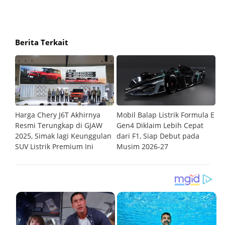
Berita Terkait
rkan
Harga Chery J6T Akhirnya
Mobil Balap Listrik Formula E
M
Resmi Terungkap di GJAW
Gen4 Diklaim Lebih Cepat
P
2025, Simak lagi Keunggulan
dari F1, Siap Debut pada
C
SUV Listrik Premium Ini
Musim 2026-27
B