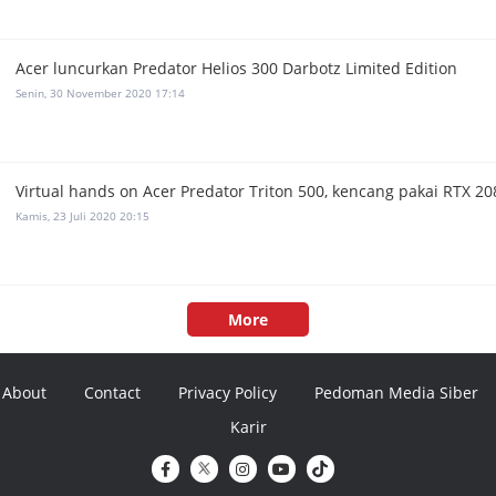
Acer luncurkan Predator Helios 300 Darbotz Limited Edition
Senin, 30 November 2020 17:14
Virtual hands on Acer Predator Triton 500, kencang pakai RTX 2
Kamis, 23 Juli 2020 20:15
More
About
Contact
Privacy Policy
Pedoman Media Siber
Karir