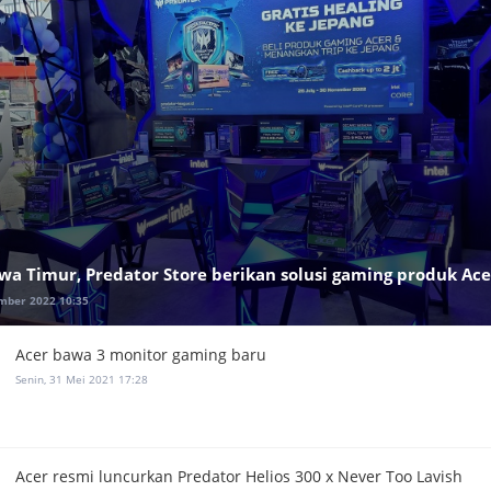
awa Timur, Predator Store berikan solusi gaming produk Ace
mber 2022 10:35
Acer bawa 3 monitor gaming baru
Senin, 31 Mei 2021 17:28
Acer resmi luncurkan Predator Helios 300 x Never Too Lavish