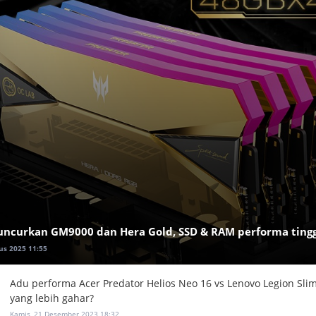
luncurkan GM9000 dan Hera Gold, SSD & RAM performa tingg
us 2025 11:55
Adu performa Acer Predator Helios Neo 16 vs Lenovo Legion Sli
yang lebih gahar?
Kamis, 21 Desember 2023 18:32