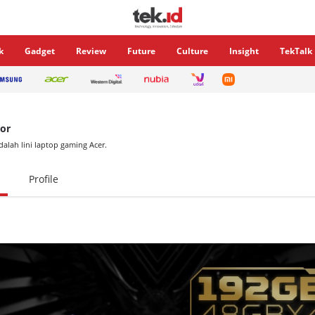
k
Gadget
Review
Future
Culture
Insight
TekTalk
tor
dalah lini laptop gaming Acer.
Profile