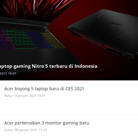
 laptop gaming Nitro 5 terbaru di Indonesia
2021 19:07
Acer boyong 5 laptop baru di CES 2021
Rabu, 13 Januari 2021 15:51
Acer perkenalkan 3 monitor gaming baru
Jumat, 08 Januari 2021 17:22