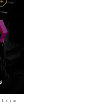
i
m 5i, mana