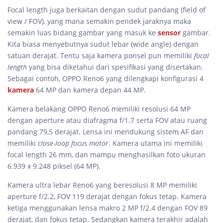
Focal length juga berkaitan dengan sudut pandang (field of
view / FOV), yang mana semakin pendek jaraknya maka
semakin luas bidang gambar yang masuk ke
sensor
gambar.
Kita biasa menyebutnya sudut lebar (wide angle) dengan
satuan derajat. Tentu saja kamera ponsel pun memiliki
focal
length
yang bisa diketahui dari spesifikasi yang disertakan.
Sebagai contoh, OPPO Reno6 yang dilengkapi konfigurasi 4
kamera
64 MP dan kamera depan 44 MP.
Kamera belakang OPPO Reno6 memiliki resolusi 64 MP
dengan aperture atau diafragma f/1.7 serta FOV atau ruang
pandang 79,5 derajat. Lensa ini mendukung sistem AF dan
memiliki
close-loop focus motor
. Kamera utama ini memiliki
focal length 26 mm, dan mampu menghasilkan foto ukuran
6.939 x 9.248 piksel (64 MP).
Kamera ultra lebar Reno6 yang beresolusi 8 MP memiliki
aperture f/2.2, FOV 119 derajat dengan fokus tetap. Kamera
ketiga menggunakan lensa makro 2 MP f/2.4 dengan FOV 89
derajat, dan fokus tetap. Sedangkan kamera terakhir adalah