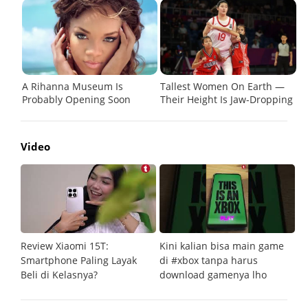
Video
Review Xiaomi 15T:
Kini kalian bisa main game
Pe
Smartphone Paling Layak
di #xbox tanpa harus
fi
Beli di Kelasnya?
download gamenya lho
G