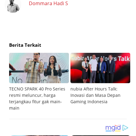
Dommara Hadi S
Berita Terkait
an
TECNO SPARK 40 Pro Series
nubia After Hours Talk:
M
resmi meluncur, harga
Inovasi dan Masa Depan
S
terjangkau fitur gak main-
Gaming Indonesia
main