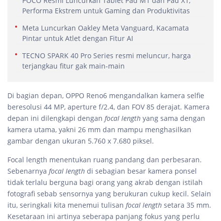
POCO Resmi Luncurkan Tablet Pad M1 dan Pad X1,
Performa Ekstrem untuk Gaming dan Produktivitas
Meta Luncurkan Oakley Meta Vanguard, Kacamata
Pintar untuk Atlet dengan Fitur AI
TECNO SPARK 40 Pro Series resmi meluncur, harga
terjangkau fitur gak main-main
Di bagian depan, OPPO Reno6 mengandalkan kamera selfie
beresolusi 44 MP, aperture f/2.4, dan FOV 85 derajat. Kamera
depan ini dilengkapi dengan
focal length
yang sama dengan
kamera utama, yakni 26 mm dan mampu menghasilkan
gambar dengan ukuran 5.760 x 7.680 piksel.
Focal length menentukan ruang pandang dan perbesaran.
Sebenarnya
focal length
di sebagian besar kamera ponsel
tidak terlalu berguna bagi orang yang akrab dengan istilah
fotografi sebab sensornya yang berukuran cukup kecil. Selain
itu, seringkali kita menemui tulisan
focal length
setara 35 mm.
Kesetaraan ini artinya seberapa panjang fokus yang perlu