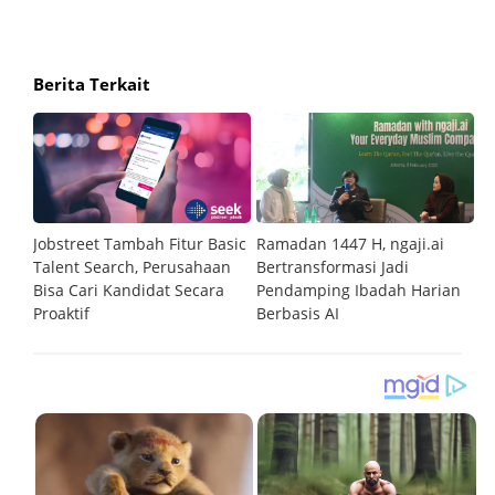
Berita Terkait
n
Jobstreet Tambah Fitur Basic
Ramadan 1447 H, ngaji.ai
Pa
Talent Search, Perusahaan
Bertransformasi Jadi
Te
Bisa Cari Kandidat Secara
Pendamping Ibadah Harian
B
Proaktif
Berbasis AI
La