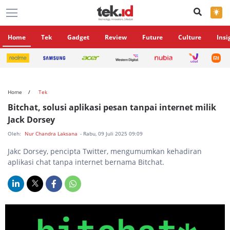
×
Home
Tek
Gadget
Review
Future
Culture
Insi
Home
Tek
Bitchat, solusi aplikasi pesan tanpai internet milik
Jack Dorsey
Oleh:
Nur Chandra Laksana
- Rabu, 09 Juli 2025 09:09
Jakc Dorsey, pencipta Twitter, mengumumkan kehadiran
aplikasi chat tanpa internet bernama Bitchat.