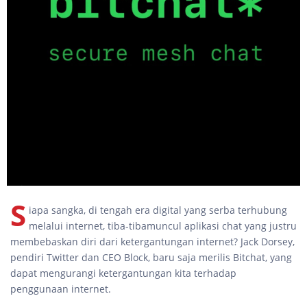
S
iapa sangka, di tengah era digital yang serba terhubung
melalui internet, tiba-tibamuncul aplikasi chat yang justru
membebaskan diri dari ketergantungan internet? Jack Dorsey,
pendiri Twitter dan CEO Block, baru saja merilis Bitchat, yang
dapat mengurangi ketergantungan kita terhadap
penggunaan internet.