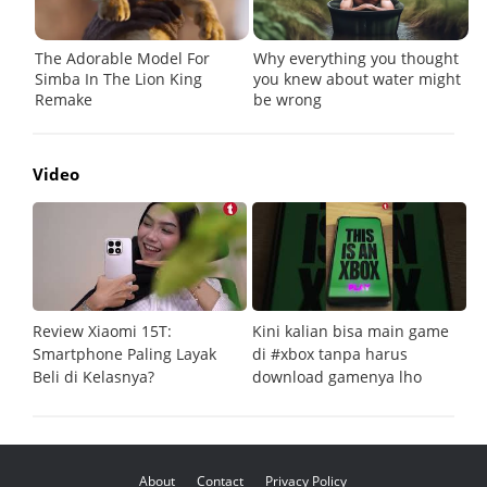
Video
Review Xiaomi 15T:
Kini kalian bisa main game
Pe
Smartphone Paling Layak
di #xbox tanpa harus
fi
Beli di Kelasnya?
download gamenya lho
G
About
Contact
Privacy Policy