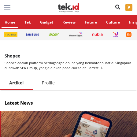
×
Home
Tek
Gadget
Review
Future
Culture
Insi
Shopee
Shopee adalah platform perdagangan online yang berkantor pusat di Singapura
di bawah SEA Group, yang didirikan pada 2009 oleh Forrest Li.
Artikel
Profile
Latest News