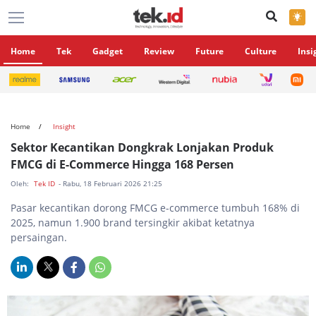
×
Home
Tek
Gadget
Review
Future
Culture
Insi
Home
Insight
Sektor Kecantikan Dongkrak Lonjakan Produk
FMCG di E-Commerce Hingga 168 Persen
Oleh:
Tek ID
- Rabu, 18 Februari 2026 21:25
Pasar kecantikan dorong FMCG e-commerce tumbuh 168% di
2025, namun 1.900 brand tersingkir akibat ketatnya
persaingan.