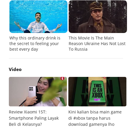
Video
Review Xiaomi 15T:
Kini kalian bisa main game
Pe
Smartphone Paling Layak
di #xbox tanpa harus
fi
Beli di Kelasnya?
download gamenya lho
G