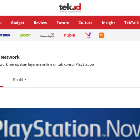
k
Gadget
Review
Future
Culture
Insight
TekTalk
n Network
twork merupakan layanan online untuk konsol PlayStation
Profile