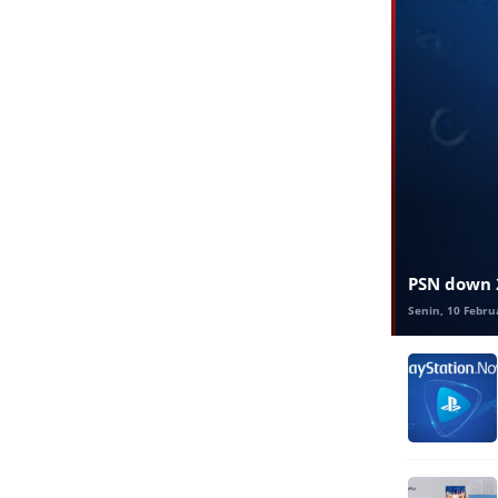
PSN down 2
Senin, 10 Febru