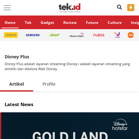
×
Home
Tek
Gadget
Review
Future
Culture
Insi
Disney Plus
Disney Plus adalah layanan streaming Disney+ adalah layanan streaming yang
dimiliki dan dikelola Walt Disney.
Artikel
Profile
Latest News