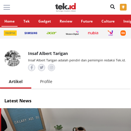
×
Home
Tek
Gadget
Review
Future
Culture
Insi
Insaf Albert Tarigan
Insaf Albert Tarigan adalah pendiri dan pemimpin redaksi Tek.id.
Artikel
Profile
Latest News