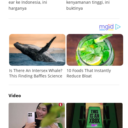
ari
ear ke Indonesia, ini
kenyamanan tinggi, ini
t
harganya
buktinya
Video