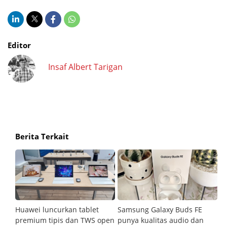
Editor
Insaf Albert Tarigan
Berita Terkait
Huawei luncurkan tablet
Samsung Galaxy Buds FE
R
ap
premium tipis dan TWS open
punya kualitas audio dan
da