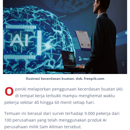
Ilustrasi kecerdasan buatan. dok. freepik.com
O
penAI melaporkan penggunaan kecerdasan buatan (AI)
di tempat kerja terbukti mampu menghemat waktu
pekerja sekitar 40 hingga 60 menit setiap hari.
Temuan ini berasal dari survei terhadap 9.000 pekerja dari
100 perusahaan yang telah menggunakan produk AI
perusahaan milik Sam Altman tersebut.