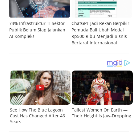
73% Infrastruktur TI Sektor
ChatGPT Jadi Rekan Berpikir,
C
Publik Belum Siap Jalankan
Pemuda Bali Ubah Modal
D
PU
AI Kompleks
Rp500 Ribu Menjadi Bisnis
M
Bertaraf Internasional
un