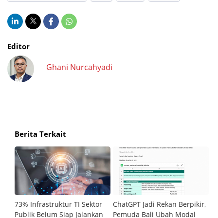
Editor
Ghani Nurcahyadi
Berita Terkait
73% Infrastruktur TI Sektor
ChatGPT Jadi Rekan Berpikir,
C
Publik Belum Siap Jalankan
Pemuda Bali Ubah Modal
D