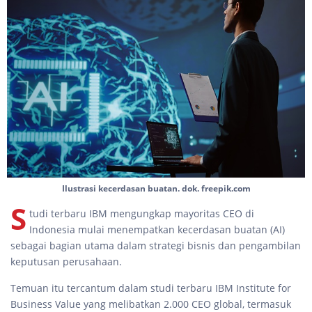
Ilustrasi kecerdasan buatan. dok. freepik.com
S
tudi terbaru IBM mengungkap mayoritas CEO di
Indonesia mulai menempatkan kecerdasan buatan (AI)
sebagai bagian utama dalam strategi bisnis dan pengambilan
keputusan perusahaan.
Temuan itu tercantum dalam studi terbaru IBM Institute for
Business Value yang melibatkan 2.000 CEO global, termasuk