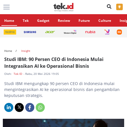
×
Home
Tek
Gadget
Review
Future
Culture
Insi
Home
Insight
Studi IBM: 90 Persen CEO di Indonesia Mulai
Integrasikan AI ke Operasional Bisnis
Oleh:
Tek ID
- Rabu, 20 Mei 2026 19:05
Studi IBM mengungkap 90 persen CEO di Indonesia mulai
mengintegrasikan AI ke operasional bisnis dan pengambilan
keputusan strategis.