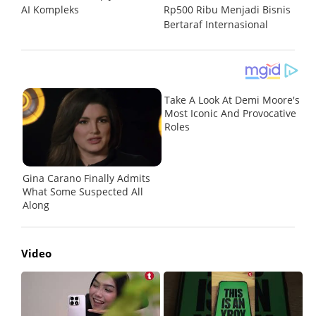
PU
AI Kompleks
Rp500 Ribu Menjadi Bisnis
M
Bertaraf Internasional
un
Video