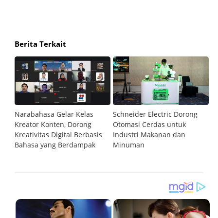
Berita Terkait
uat
Narabahasa Gelar Kelas
Schneider Electric Dorong
D
n
Kreator Konten, Dorong
Otomasi Cerdas untuk
Tr
l
Kreativitas Digital Berbasis
Industri Makanan dan
L
Bahasa yang Berdampak
Minuman
y
A