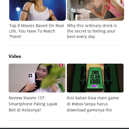
Video
Review Xiaomi 15T:
Kini kalian bisa main game
Pe
Smartphone Paling Layak
di #xbox tanpa harus
fi
Beli di Kelasnya?
download gamenya lho
G