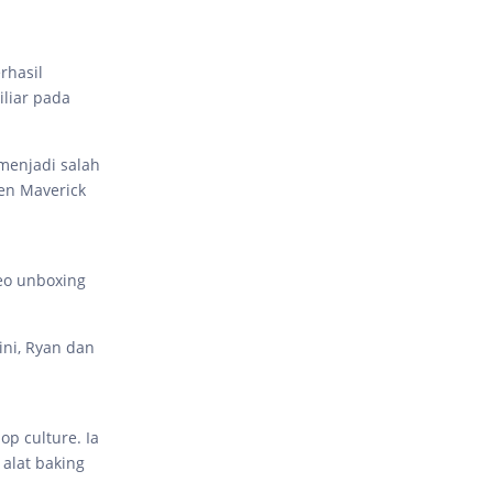
rhasil
liar pada
menjadi salah
yen Maverick
deo unboxing
ini, Ryan dan
p culture. Ia
alat baking