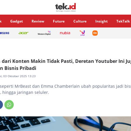
k
Gadget
Review
Future
Culture
Insight
TekTalk
dari Konten Makin Tidak Pasti, Deretan Youtuber Ini J
 Bisnis Pribadi
at, 03 Oktober 2025 13:23
seperti MrBeast dan Emma Chamberlain ubah popularitas jadi bisn
 hingga jaringan seluler.