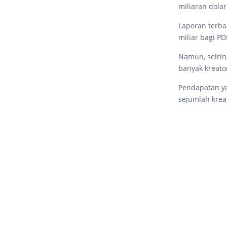
miliaran dola
Laporan terb
miliar bagi P
Namun, seirin
banyak kreato
Pendapatan ya
sejumlah kreat