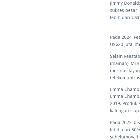
Jimmy Donalds
sukses besar 
lebih dari US
Pada 2024, Fe
US$20 juta, m
Selain Feasta
(mainan), MrB
merintis laya
telekomunikas
Emma Chamberl
Emma Chamberl
2019. Produk 
kalengan sia
Pada 2023, bi
lebih dari 50
sebelumnya ha