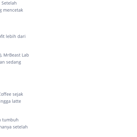
 Setelah
ng mencetak
it lebih dari
), MrBeast Lab
rkan sedang
offee sejak
ingga latte
an tumbuh
manya setelah