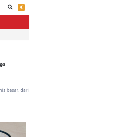
×
uga
is besar, dari