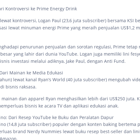
ri Kontroversi ke Prime Energy Drink
lewat kontroversi, Logan Paul (23,6 juta subscriber) bersama KSI be
asi lewat minuman energi Prime yang meraih penjualan US$1,2 mi
nghadapi penurunan penjualan dan sorotan regulasi, Prime tetap 
besar yang lahir dari dunia YouTube. Logan juga memiliki lini fes
snis investasi melalui adiknya, Jake Paul, dengan Anti Fund.
 Dari Mainan ke Media Edukasi
 tahun) lewat kanal Ryan’s World (40 juta subscriber) mengubah vi
i bisnis raksasa.
ni mainan dan apparel Ryan menghasilkan lebih dari US$250 juta. K
emperluas bisnis ke acara TV dan aplikasi edukasi anak.
no: Dari Resep YouTube ke Buku dan Peralatan Dapur
no (14,8 juta subscriber) populer dengan konten baking bertema po
luas brand Nerdy Nummies lewat buku resep best-seller dan lini 
i Amazon.