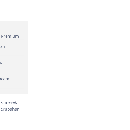
n Premium
dan
bat
Ancam
k, merek
 perubahan