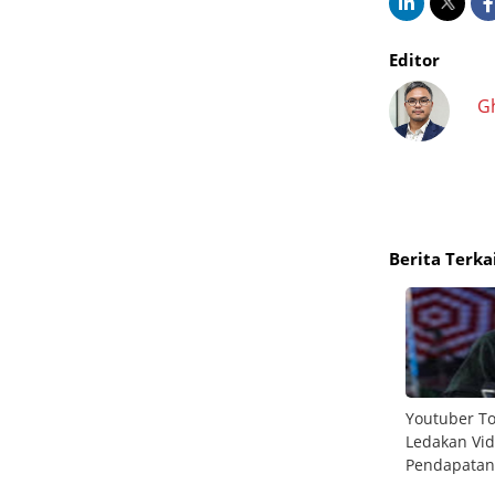
Editor
G
Berita Terka
 Pop-up
YouTube uji coba fitur Google Gemini untuk
Youtuber To
bantu konten kreator brainstorming
Ledakan Vid
Pendapatan