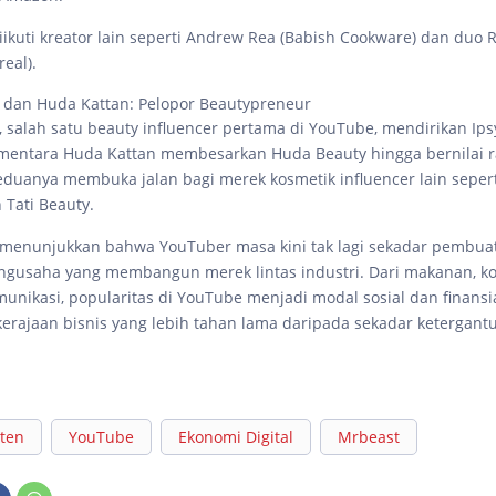
iikuti kreator lain seperti Andrew Rea (Babish Cookware) dan duo R
eal).
 dan Huda Kattan: Pelopor Beautypreneur
, salah satu beauty influencer pertama di YouTube, mendirikan Ip
mentara Huda Kattan membesarkan Huda Beauty hingga bernilai r
eduanya membuka jalan bagi merek kosmetik influencer lain seperti
 Tati Beauty.
menunjukkan bahwa YouTuber masa kini tak lagi sekadar pembuat
engusaha yang membangun merek lintas industri. Dari makanan, kop
munikasi, popularitas di YouTube menjadi modal sosial dan finansi
erajaan bisnis yang lebih tahan lama daripada sekadar ketergan
nten
YouTube
Ekonomi Digital
Mrbeast