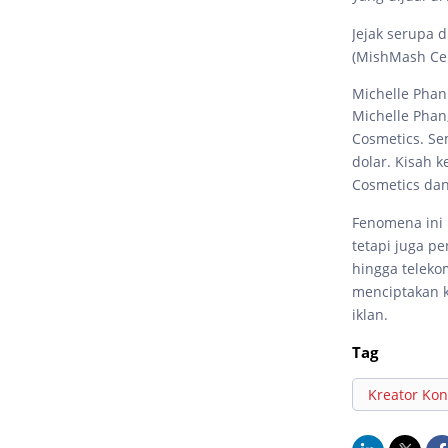
Jejak serupa d
(MishMash Cer
Michelle Phan
Michelle Phan
Cosmetics. Se
dolar. Kisah k
Cosmetics dan
Fenomena ini 
tetapi juga p
hingga teleko
menciptakan k
iklan.
Tag
Kreator Ko