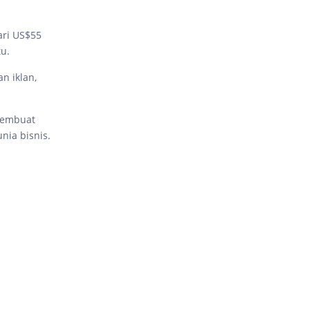
ari US$55
u.
n iklan,
 membuat
unia bisnis.