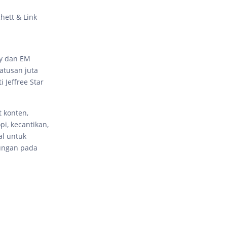
hett & Link
sy dan EM
atusan juta
 Jeffree Star
 konten,
i, kecantikan,
al untuk
tungan pada