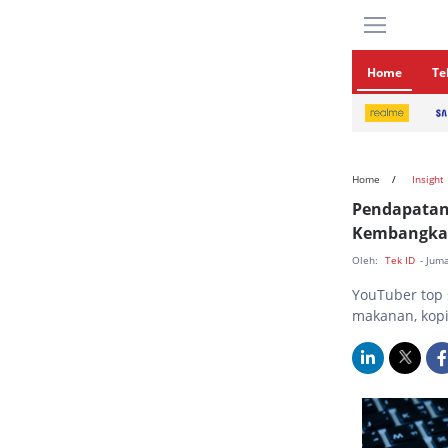
Home
Te
Home
Insight
Pendapatan 
Kembangkan
Oleh:
Tek ID
- Jum
YouTuber top 
makanan, kopi,