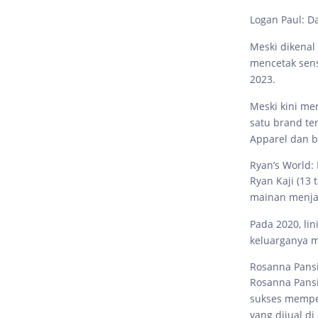
Logan Paul: Da
Meski dikenal 
mencetak sens
2023.
Meski kini me
satu brand ter
Apparel dan bi
Ryan’s World:
Ryan Kaji (13
mainan menjad
Pada 2020, li
keluarganya m
Rosanna Pansi
Rosanna Pansi
sukses memper
yang dijual d