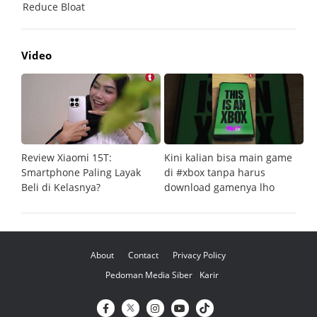
Video
Review Xiaomi 15T:
Kini kalian bisa main game
Pe
Smartphone Paling Layak
di #xbox tanpa harus
fi
Beli di Kelasnya?
download gamenya lho
G
About
Contact
Privacy Policy
Pedoman Media Siber
Karir