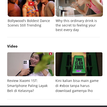
Video
Review Xiaomi 15T:
Kini kalian bisa main game
Pe
Smartphone Paling Layak
di #xbox tanpa harus
fi
Beli di Kelasnya?
download gamenya lho
G