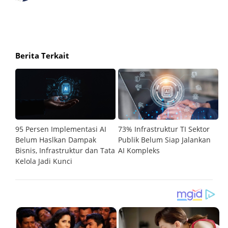
Berita Terkait
ir,
95 Persen Implementasi AI
73% Infrastruktur TI Sektor
Ch
Belum Haslkan Dampak
Publik Belum Siap Jalankan
P
is
Bisnis, Infrastruktur dan Tata
AI Kompleks
R
Kelola Jadi Kunci
Be