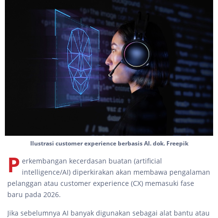
Ilustrasi customer experience berbasis AI. dok. Freepik
P
erkembangan kecerdasan buatan (artificial
intelligence/AI) diperkirakan akan membawa pengalaman
pelanggan atau customer experience (CX) memasuki fase
baru pada 2026.
Jika sebelumnya AI banyak digunakan sebagai alat bantu atau