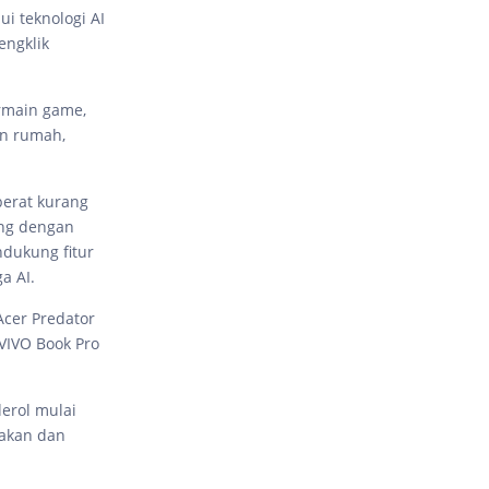
i teknologi AI
engklik
ermain game,
an rumah,
berat kurang
ang dengan
ndukung fitur
a AI.
Acer Predator
 VIVO Book Pro
erol mulai
nakan dan