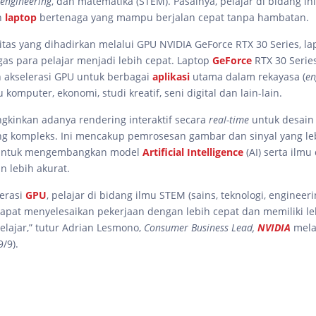
engineering
, dan matematika (STEM). Pasalnya, pelajar di bidang ini
n
laptop
bertenaga yang mampu berjalan cepat tanpa hambatan.
tas yang dihadirkan melalui GPU NVIDIA GeForce RTX 30 Series, lap
s para pelajar menjadi lebih cepat. Laptop
GeForce
RTX 30 Serie
 akselerasi GPU untuk berbagai
aplikasi
utama dalam rekayasa (
en
u komputer, ekonomi, studi kreatif, seni digital dan lain-lain.
gkinkan adanya rendering interaktif secara
real-time
untuk desain 
 kompleks. Ini mencakup pemrosesan gambar dan sinyal yang leb
ntuk mengembangkan model
Artificial Intelligence
(AI) serta ilmu
n lebih akurat.
erasi
GPU
, pelajar di bidang ilmu STEM (sains, teknologi, engineer
apat menyelesaikan pekerjaan dengan lebih cepat dan memiliki l
elajar,” tutur Adrian Lesmono,
Consumer Business Lead,
NVIDIA
melal
19/9).