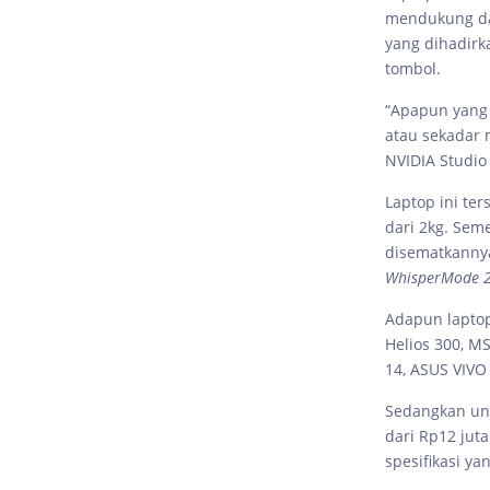
mendukung dan
yang dihadirk
tombol.
“Apapun yang 
atau sekadar 
NVIDIA Studio
Laptop ini te
dari 2kg. Sem
disematkannya
WhisperMode 2
Adapun laptop
Helios 300, M
14, ASUS VIVO
Sedangkan unt
dari Rp12 jut
spesifikasi ya