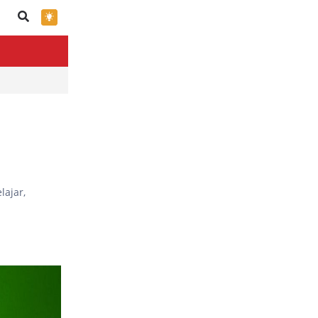
×
lajar,