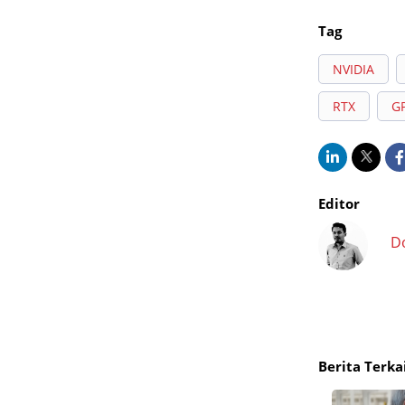
Tag
NVIDIA
RTX
G
Editor
D
Berita Terka