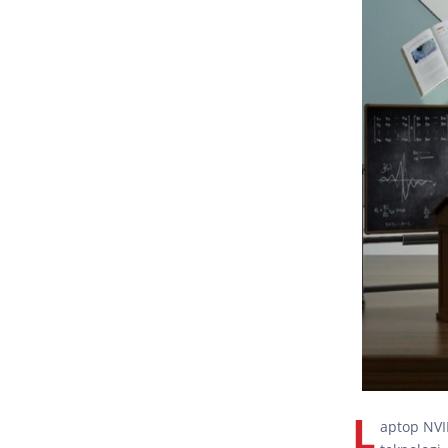
L
aptop NVID