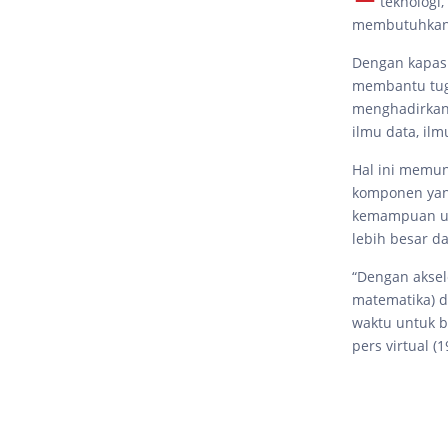
teknologi,
membutuhka
Dengan kapasi
membantu tuga
menghadirkan
ilmu data, ilm
Hal ini memun
komponen yang
kemampuan u
lebih besar da
“Dengan aksel
matematika) d
waktu untuk b
pers virtual (