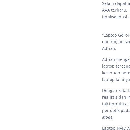
Selain dapat 
AAA terbaru. I
terakselerasi
“Laptop GeFor
dan ringan se
Adrian.
Adrian mengk
laptop tercep
keseruan berm
laptop lainny
Dengan kata l
realistis dan 
tak terputus. 
per detik pad
Mode
.
Laptop NVIDIA