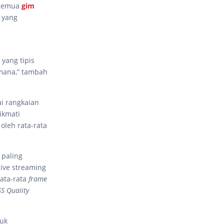
 semua
gim
I yang
yang tipis
mana,” tambah
i rangkaian
ikmati
oleh rata-rata
 paling
 live streaming
ata-rata
frame
S Quality
tuk