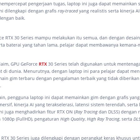
mempercepat pengerjaan tugas, laptop ini juga dapat memainkan
ni dilengkapi dengan grafis
ray-traced
yang realistis serta kinerja A
 dengan baik.
ce RTX 30 Series mampu melakukan itu semua, dan dengan desain 
rta baterai yang tahan lama, pelajar dapat membawanya kemana-
laim, GPU GeForce
RTX
30 Series telah digunakan untuk mentenaga
at di dunia. Menurutnya, dengan laptop ini para pelajar dapat men
ain gim terbaru dengan pengalaman terbaik yang tidak diberikan 
a.
ain, pengguna laptop ini dapat memainkan gim dengan grafis yang
imersif, kinerja AI yang terakselerasi, latensi sistem terendah, serta
Ini juga menghadirkan fitur RTX ON (
Ray Tracing
dan DLSS) dengan r
a 1080p (FullHD), pengaturan
High Quality
,
High Ray Tracing
, serta
DLS
 RTX 30 Series juga dilengkapi dengan perangkat keras khusus un