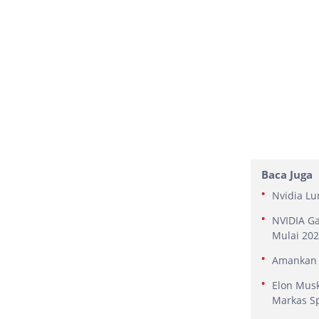
Baca Juga
Nvidia Lu
NVIDIA G
Mulai 20
Amankan R
Elon Musk
Markas S