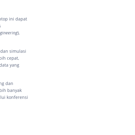
top ini dapat
s
gineering
),
dan simulasi
ih cepat,
 data yang
ing dan
ebih banyak
ui konferensi