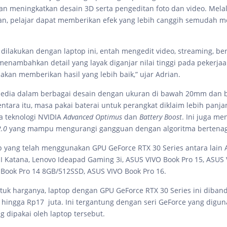
 meningkatkan desain 3D serta pengeditan foto dan video. Melalu
an, pelajar dapat memberikan efek yang lebih canggih semudah m
dilakukan dengan laptop ini, entah mengedit video, streaming, b
menambahkan detail yang layak diganjar nilai tinggi pada pekerja
 akan memberikan hasil yang lebih baik,” ujar Adrian.
rsedia dalam berbagai desain dengan ukuran di bawah 20mm dan 
entara itu, masa pakai baterai untuk perangkat diklaim lebih panj
 teknologi NVIDIA
Advanced Optimus
dan
Battery Boost
. Ini juga me
.0
yang mampu mengurangi gangguan dengan algoritma bertenag
 yang telah menggunakan GPU GeForce RTX 30 Series antara lain 
SI Katana, Lenovo Ideapad Gaming 3i, ASUS VIVO Book Pro 15, ASUS
 Book Pro 14 8GB/512SSD, ASUS VIVO Book Pro 16.
uk harganya, laptop dengan GPU GeForce RTX 30 Series ini diband
a hingga Rp17 juta. Ini tergantung dengan seri GeForce yang digu
ng dipakai oleh laptop tersebut.