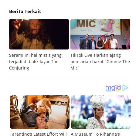
Berita Terkait
Seram! Ini hal mistis yang
TikTok Live siarkan ajang
De
terjadi di balik layar The
pencarian bakat "Gimme The
te
Conjuring
Mic"
d