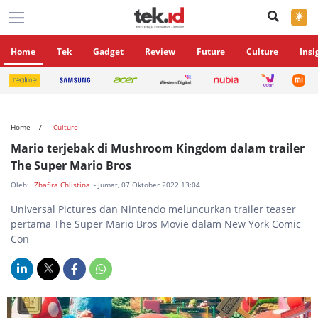
×
Home
Tek
Gadget
Review
Future
Culture
Insi
Home
Culture
Mario terjebak di Mushroom Kingdom dalam trailer
The Super Mario Bros
Oleh:
Zhafira Chlistina
- Jumat, 07 Oktober 2022 13:04
Universal Pictures dan Nintendo meluncurkan trailer teaser
pertama The Super Mario Bros Movie dalam New York Comic
Con