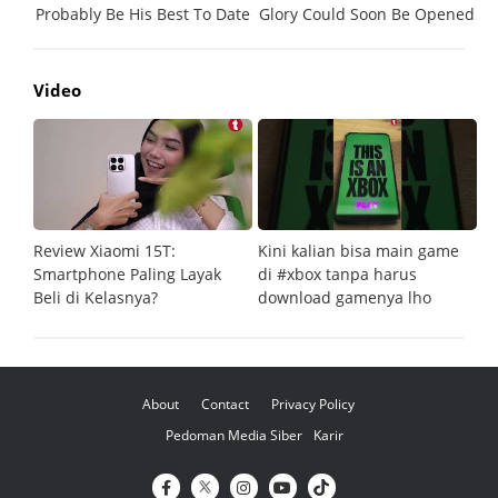
Video
Review Xiaomi 15T:
Kini kalian bisa main game
Pe
Smartphone Paling Layak
di #xbox tanpa harus
fi
Beli di Kelasnya?
download gamenya lho
G
About
Contact
Privacy Policy
Pedoman Media Siber
Karir