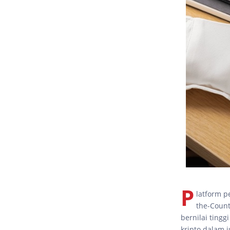
P
latform p
the-Count
bernilai ting
kripto dalam 