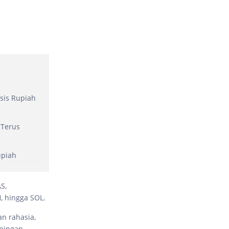
asis Rupiah
 Terus
upiah
S,
, hingga SOL.
an rahasia,
mpingan