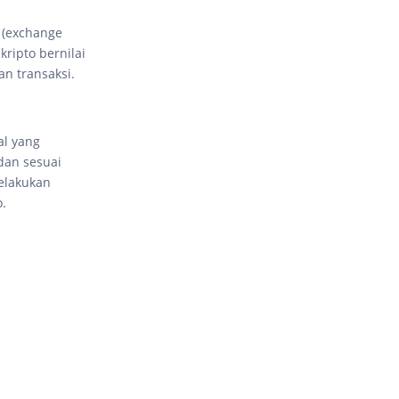
 (exchange
ripto bernilai
an transaksi.
al yang
dan sesuai
melakukan
o.