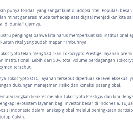
ih punya fondasi yang sangat kuat di adopsi ritel. Populasi besar,
, dan minat generasi muda terhadap aset digital menjadikan kita sa
al di dunia,” ujarnya.
i justru pengingat bahwa kita harus memperkuat sisi institusional
kuatan ritel yang sudah mapan,” imbuhnya.
okocrypto telah menghadirkan Tokocrypto Prestige, layanan prem
an institusional. Lebih dari 50% total volume perdagangan Tokocryp
segmen tersebut.
ya Tokocrypto OTC, layanan tersebut diperluas ke level eksekusi y
dengan dukungan manajemen risiko dan koneksi pasar global.
emulai langkah konkret melalui Tokocrypto Prestige, dan kini deng
engkapi ekosistem layanan bagi investor besar di Indonesia. Tujua
sisi Indonesia dalam lanskap global melalui peningkatan partisip
 tutup Calvin.