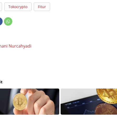
Tokocrypto
Fitur
hani Nurcahyadi
it