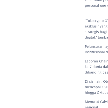
personal one-
“Tokocrypto O
eksklusif yan
strategis bag
digital,” tamb
Peluncuran la
institusional d
Laporan Chain
ke-7 dunia dal
dibanding pasa
Di sisi lain, 
mencapai 18,0
hingga Oktobe
Menurut Calvi
regional.