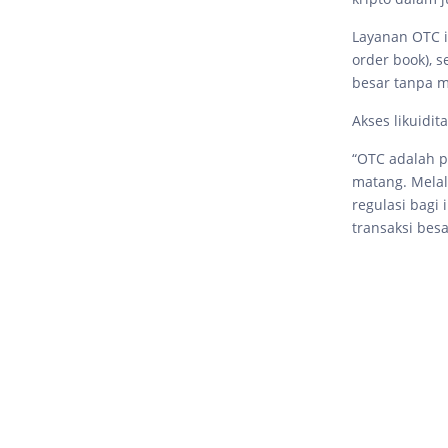
Layanan OTC i
order book), 
besar tanpa m
Akses likuidit
“OTC adalah p
matang. Melal
regulasi bagi 
transaksi bes