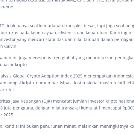
on-one.
TC tidak hanya soal kemudahan transaksi besar, tapi juga soal pe
g berfokus pada kepercayaan, efisiensi, dan kepatuhan. Kami ingin
i investor yang mencari stabilitas dan nilai tambah dalam perdaga
ah Calvin.
yanan ini juga merespons tren global yang menunjukkan peningkat
i pasar kripto.
alysis Global Crypto Adoption Index 2025 menempatkan Indonesia 
am adopsi kripto, namun partisipasi institusional masih relatif lebi
r ritel.
Otoritas Jasa Keuangan (OJK) mencatat jumlah investor kripto nasiona
8 juta pengguna, dengan nilai transaksi kumulatif mencapai Rp360,
r 2025.
n, kondisi ini bukan penurunan minat, melainkan meningkatnya ko