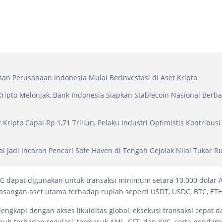
san Perusahaan Indonesia Mulai Berinvestasi di Aset Kripto
 Kripto Melonjak, Bank Indonesia Siapkan Stablecoin Nasional Berb
 Kripto Capai Rp 1,71 Triliun, Pelaku Industri Optimistis Kontribusi
tal Jadi Incaran Pencari Safe Haven di Tengah Gejolak Nilai Tukar R
C dapat digunakan untuk transaksi minimum setara 10.000 dolar A
angan aset utama terhadap rupiah seperti USDT, USDC, BTC, ETH
lengkapi dengan akses likuiditas global, eksekusi transaksi cepat d
uh terhadap regulasi, termasuk AML, CFT, dan KYC, serta penda