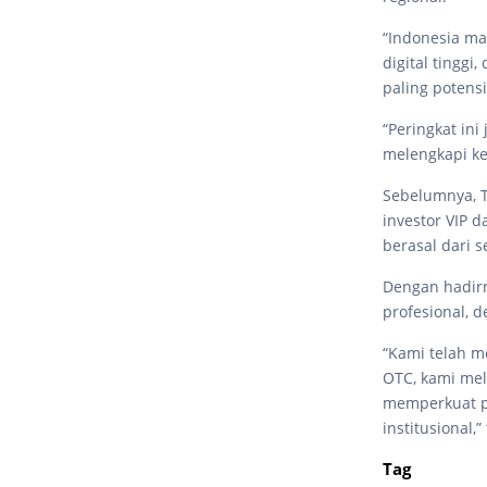
“Indonesia mas
digital tinggi
paling potensi
“Peringkat in
melengkapi ke
Sebelumnya, T
investor VIP d
berasal dari 
Dengan hadirn
profesional, 
“Kami telah m
OTC, kami mel
memperkuat po
institusional,”
Tag