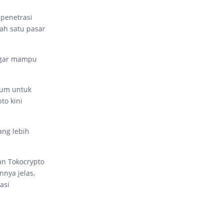
 penetrasi
lah satu pasar
 agar mampu
ium untuk
to kini
ang lebih
an Tokocrypto
nnya jelas,
asi