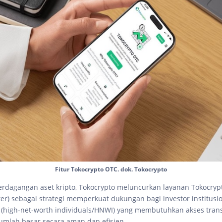
Fitur Tokocrypto OTC. dok. Tokocrypto
erdagangan aset kripto, Tokocrypto meluncurkan layanan Tokocryp
er) sebagai strategi memperkuat dukungan bagi investor institusio
gi (high-net-worth individuals/HNWI) yang membutuhkan akses trans
jumlah besar secara aman dan efisien.