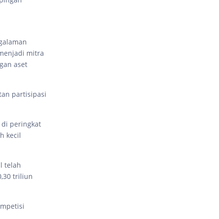
ngalaman
 menjadi mitra
ngan aset
an partisipasi
di peringkat
h kecil
l telah
30 triliun
mpetisi