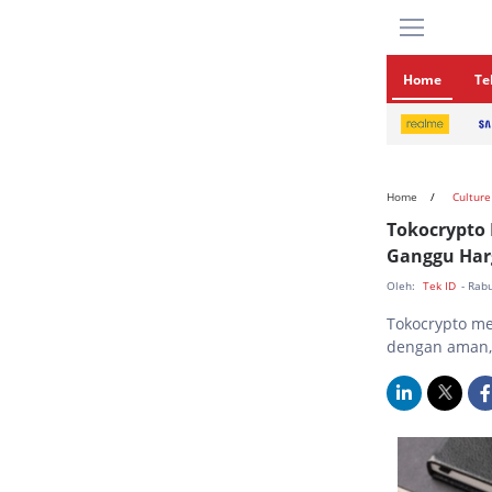
Home
Te
Home
Culture
Tokocrypto 
Ganggu Har
Oleh:
Tek ID
- Rab
Tokocrypto me
dengan aman, 