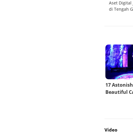
PDB
Menakar Peluang Aset Kripto Jadi Instrumen
Aset Digital
Digital
Pembayaran di Tengah Revisi UU P2SK
di Tengah G
Video