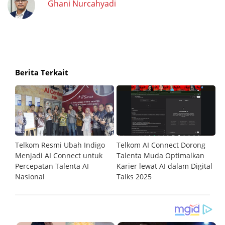
Ghani Nurcahyadi
Berita Terkait
t
Telkom Resmi Ubah Indigo
Telkom AI Connect Dorong
T
tuk
Menjadi AI Connect untuk
Talenta Muda Optimalkan
K
Percepatan Talenta AI
Karier lewat AI dalam Digital
P
 AI
Nasional
Talks 2025
P