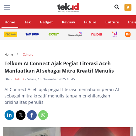
×
Home
Tek
Gadget
Review
Future
Culture
Insi
Home
Culture
Telkom AI Connect Ajak Pegiat Literasi Aceh
Manfaatkan AI sebagai Mitra Kreatif Menulis
Oleh:
Tek ID
- Selasa, 18 November 2025 18:45
AI Connect Aceh ajak pegiat literasi memahami peran AI
sebagai mitra kreatif menulis tanpa menghilangkan
orisinalitas penulis.