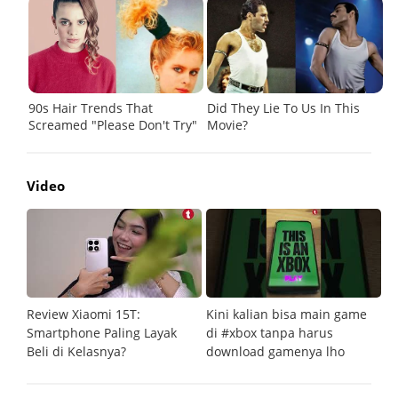
Video
Review Xiaomi 15T:
Kini kalian bisa main game
Pe
Smartphone Paling Layak
di #xbox tanpa harus
fi
Beli di Kelasnya?
download gamenya lho
G