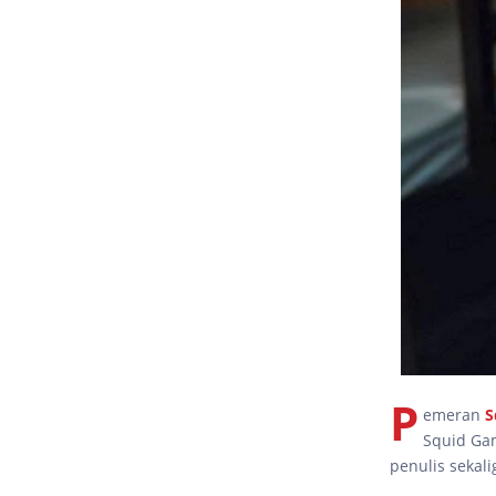
P
emeran
S
Squid Ga
penulis sekal