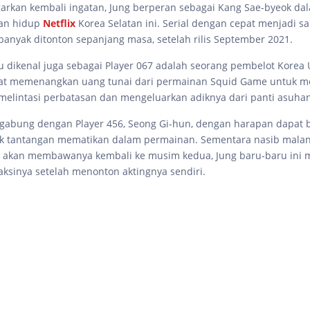
rkan kembali ingatan, Jung berperan sebagai Kang Sae-byeok dal
an hidup
Netflix
Korea Selatan ini. Serial dengan cepat menjadi sa
 banyak ditonton sepanjang masa, setelah rilis September 2021.
u dikenal juga sebagai Player 067 adalah seorang pembelot Korea 
at memenangkan uang tunai dari permainan Squid Game untuk
melintasi perbatasan dan mengeluarkan adiknya dari panti asuhan
gabung dengan Player 456, Seong Gi-hun, dengan harapan dapat 
ak tantangan mematikan dalam permainan. Sementara nasib mala
k akan membawanya kembali ke musim kedua, Jung baru-baru ini
ksinya setelah menonton aktingnya sendiri.