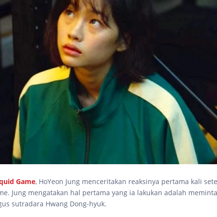
quid Game
, HoYeon Jung menceritakan reaksinya pertama kali se
me. Jung mengatakan hal pertama yang ia lakukan adalah memint
igus sutradara Hwang Dong-hyuk.