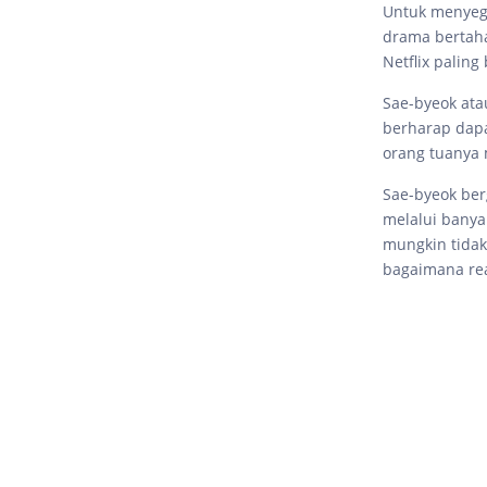
Untuk menyega
drama bertah
Netflix paling
Sae-byeok ata
berharap dap
orang tuanya 
Sae-byeok ber
melalui bany
mungkin tida
bagaimana rea