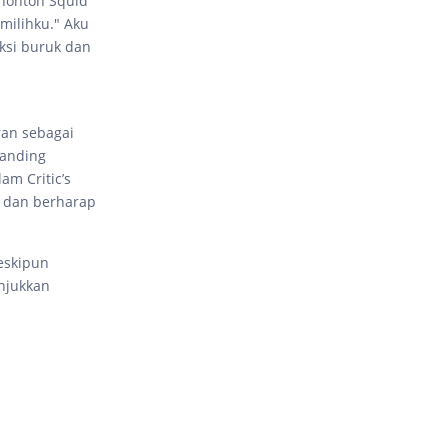
enonton Squid
milihku." Aku
ksi buruk dan
ran sebagai
tanding
am Critic’s
 dan berharap
eskipun
njukkan