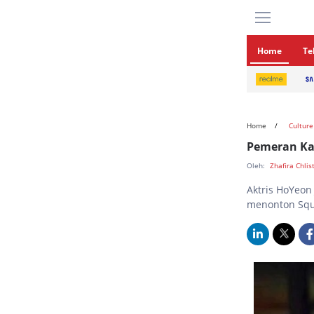
Home
Te
Home
Culture
Pemeran Ka
Oleh:
Zhafira Chlis
Aktris HoYeo
menonton Squ