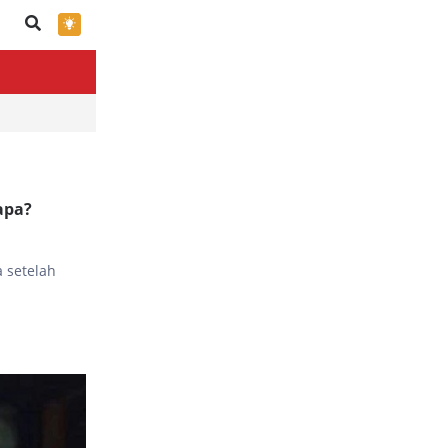
×
apa?
 setelah