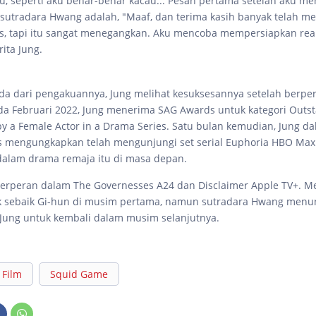
, seperti aku benar-benar kacau... Pesan pertama setelah aku m
utradara Hwang adalah, "Maaf, dan terima kasih banyak telah me
, tapi itu sangat menegangkan. Aku mencoba mempersiapkan rea
rita Jung.
 dari pengakuannya, Jung melihat kesuksesannya setelah berpe
da Februari 2022, Jung menerima SAG Awards untuk kategori Outs
y a Female Actor in a Drama Series. Satu bulan kemudian, Jung dal
s mengungkapkan telah mengunjungi set serial Euphoria HBO Max
dalam drama remaja itu di masa depan.
 berperan dalam The Governesses A24 dan Disclaimer Apple TV+. M
ak sebaik Gi-hun di musim pertama, namun sutradara Hwang menu
Jung untuk kembali dalam musim selanjutnya.
Film
Squid Game