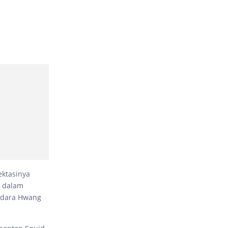
ektasinya
k dalam
radara Hwang