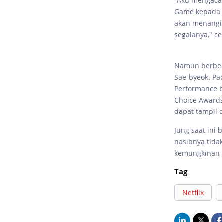
“Aku mengacau
Game kepada s
akan menangis
segalanya," ce
Namun berbeda
Sae-byeok. Pa
Performance b
Choice Award
dapat tampil 
Jung saat ini
nasibnya tid
kemungkinan 
Tag
Netflix