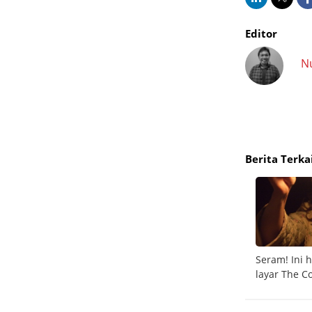
Editor
N
Berita Terka
kat
Deretan film tentang teknologi yang wajib
Seram! Ini h
ditonton
layar The C