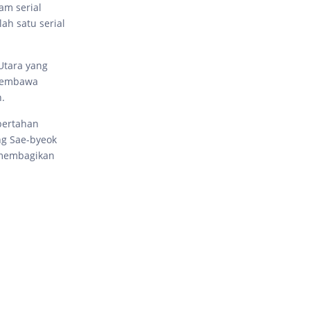
am serial
lah satu serial
Utara yang
 membawa
.
bertahan
ng Sae-byeok
 membagikan