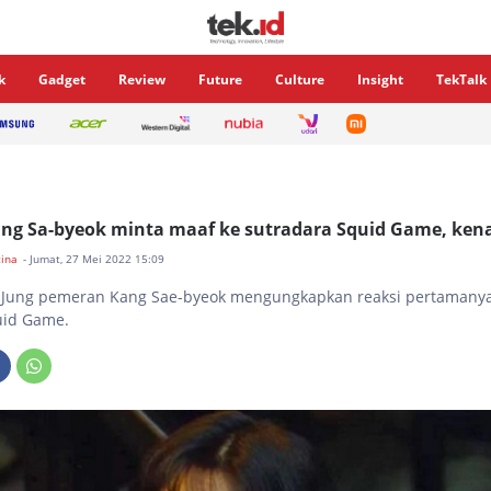
k
Gadget
Review
Future
Culture
Insight
TekTalk
ng Sa-byeok minta maaf ke sutradara Squid Game, ken
tina
- Jumat, 27 Mei 2022 15:09
n Jung pemeran Kang Sae-byeok mengungkapkan reaksi pertamanya
id Game.