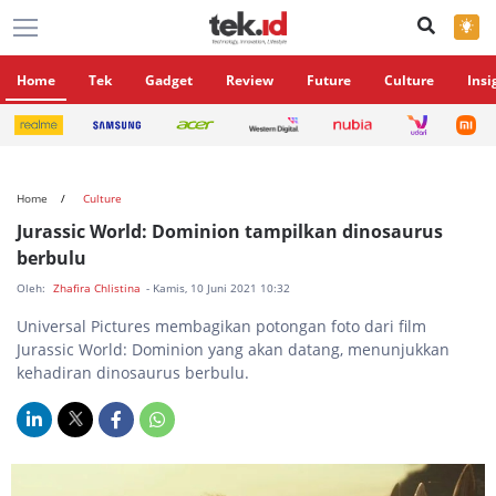
×
Home
Tek
Gadget
Review
Future
Culture
Insi
Home
Culture
Jurassic World: Dominion tampilkan dinosaurus
berbulu
Oleh:
Zhafira Chlistina
- Kamis, 10 Juni 2021 10:32
Universal Pictures membagikan potongan foto dari film
Jurassic World: Dominion yang akan datang, menunjukkan
kehadiran dinosaurus berbulu.