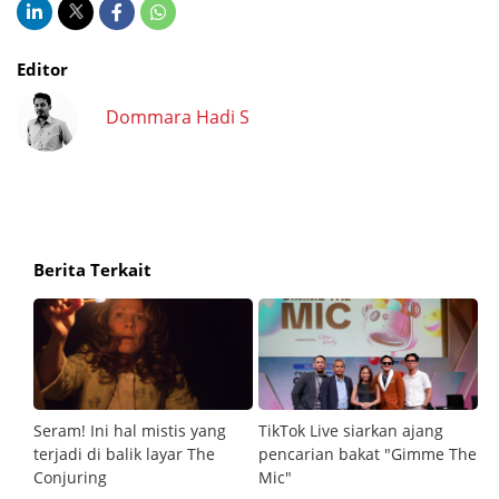
Editor
Dommara Hadi S
Berita Terkait
Seram! Ini hal mistis yang
TikTok Live siarkan ajang
De
terjadi di balik layar The
pencarian bakat "Gimme The
te
Conjuring
Mic"
d