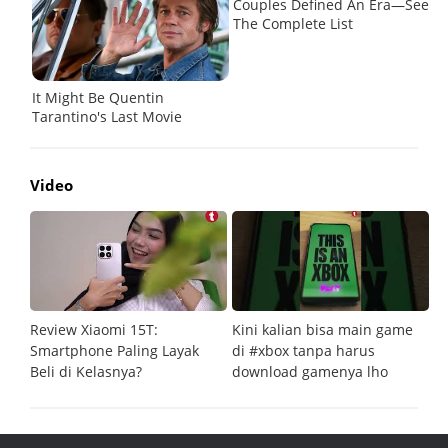
Video
Review Xiaomi 15T:
Kini kalian bisa main game
Pe
Smartphone Paling Layak
di #xbox tanpa harus
fi
Beli di Kelasnya?
download gamenya lho
G