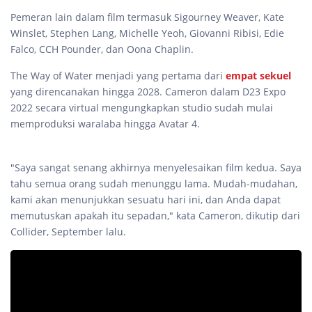
Pemeran lain dalam film termasuk Sigourney Weaver, Kate
Winslet, Stephen Lang, Michelle Yeoh, Giovanni Ribisi, Edie
Falco, CCH Pounder, dan Oona Chaplin.
The Way of Water menjadi yang pertama dari
empat sekuel
yang direncanakan hingga 2028. Cameron dalam D23 Expo
2022 secara virtual mengungkapkan studio sudah mulai
memproduksi waralaba hingga Avatar 4.
"Saya sangat senang akhirnya menyelesaikan film kedua. Saya
tahu semua orang sudah menunggu lama. Mudah-mudahan,
kami akan menunjukkan sesuatu hari ini, dan Anda dapat
memutuskan apakah itu sepadan," kata Cameron, dikutip dari
Collider, September lalu.