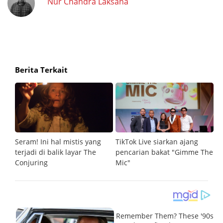
Nur Chandra Laksana
Berita Terkait
Seram! Ini hal mistis yang
TikTok Live siarkan ajang
De
terjadi di balik layar The
pencarian bakat "Gimme The
te
Conjuring
Mic"
d