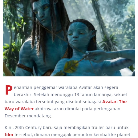
P
enantian penggemar waralaba Avatar akan segera
berakhir. Setelah menunggu 13 tahun lamanya, sekuel
baru waralaba tersebut yang disebut sebagasi
Avatar: The
Way of Water
akhirnya akan dimulai pada pertengahan
Desember mendatang.
Kini, 20th Century baru saja membagikan trailer baru untuk
film
tersebut, dimana mengajak penonton kembali ke planet