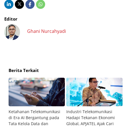
Editor
Ghani Nurcahyadi
Berita Terkait
Ketahanan Telekomunikasi
Industri Telekomunikasi
R
at
di Era AI Bergantung pada
Hadapi Tekanan Ekonomi
M
Tata Kelola Data dan
Global, APJATEL Ajak Cari
Ak