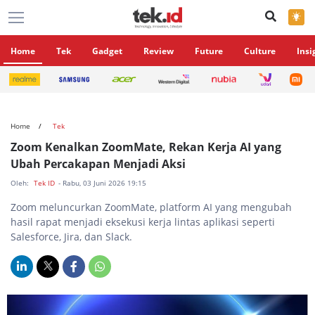
×
Home
Tek
Gadget
Review
Future
Culture
Insi
Home
Tek
Zoom Kenalkan ZoomMate, Rekan Kerja AI yang
Ubah Percakapan Menjadi Aksi
Oleh:
Tek ID
- Rabu, 03 Juni 2026 19:15
Zoom meluncurkan ZoomMate, platform AI yang mengubah
hasil rapat menjadi eksekusi kerja lintas aplikasi seperti
Salesforce, Jira, dan Slack.