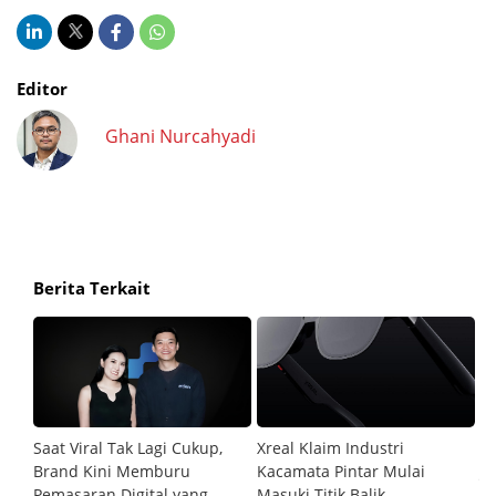
Editor
Ghani Nurcahyadi
Berita Terkait
C to
Saat Viral Tak Lagi Cukup,
Xreal Klaim Industri
Ke
a
Brand Kini Memburu
Kacamata Pintar Mulai
JP
Pemasaran Digital yang
Masuki Titik Balik
Fi