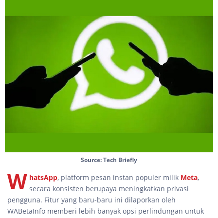
Source: Tech Briefly
W
hatsApp
, platform pesan instan populer milik
Meta
,
secara konsisten berupaya meningkatkan privasi
pengguna. Fitur yang baru-baru ini dilaporkan oleh
WABetaInfo memberi lebih banyak opsi perlindungan untuk