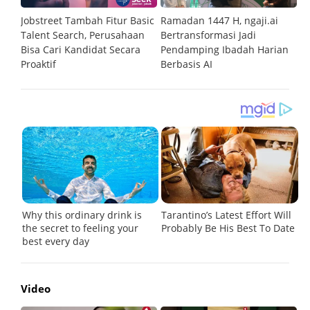
n
Jobstreet Tambah Fitur Basic
Ramadan 1447 H, ngaji.ai
Pa
Talent Search, Perusahaan
Bertransformasi Jadi
Te
Bisa Cari Kandidat Secara
Pendamping Ibadah Harian
B
Proaktif
Berbasis AI
La
Video