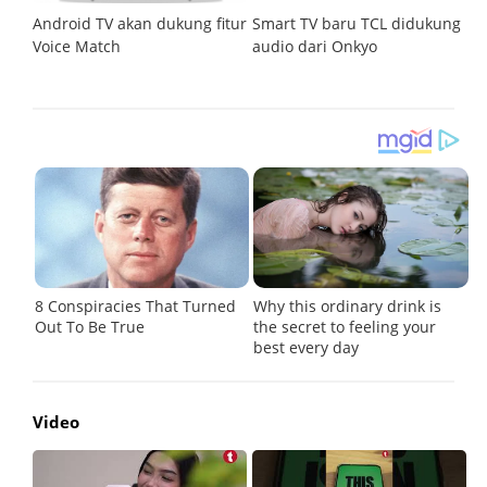
n
Android TV akan dukung fitur
Smart TV baru TCL didukung
T
Voice Match
audio dari Onkyo
h
o
Video