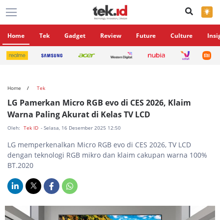
×
Home
Tek
Gadget
Review
Future
Culture
Insi
Home
Tek
LG Pamerkan Micro RGB evo di CES 2026, Klaim
Warna Paling Akurat di Kelas TV LCD
Oleh:
Tek ID
- Selasa, 16 Desember 2025 12:50
LG memperkenalkan Micro RGB evo di CES 2026, TV LCD
dengan teknologi RGB mikro dan klaim cakupan warna 100%
BT.2020