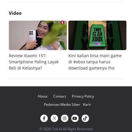
Video
Review Xiaomi 15T:
Kini kalian bisa main game
Pe
Smartphone Paling Layak
di #xbox tanpa harus
fi
Beli di Kelasnya?
download gamenya lho
G
About
Contact
Privacy Policy
Pedoman Media Siber
Karir
© 2026 Tek.Id All Right Reserved.