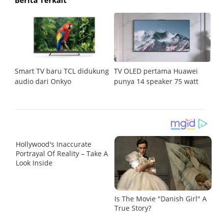
Berita Terkait
n
Smart TV baru TCL didukung
TV OLED pertama Huawei
T
audio dari Onkyo
punya 14 speaker 75 watt
h
o