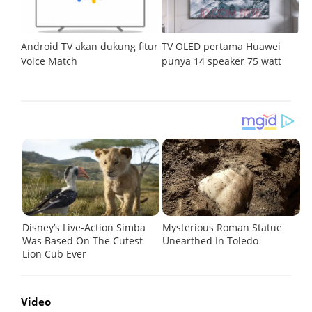
n
Android TV akan dukung fitur
TV OLED pertama Huawei
T
Voice Match
punya 14 speaker 75 watt
h
o
Video