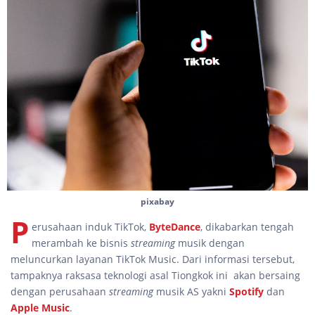
pixabay
P
erusahaan induk TikTok,
ByteDance
, dikabarkan tengah
merambah ke bisnis
streaming
musik dengan
meluncurkan layanan TikTok Music. Dari informasi tersebut,
tampaknya raksasa teknologi asal Tiongkok ini akan bersaing
dengan perusahaan
streaming
musik AS yakni
Spotify
dan
Apple Music
.