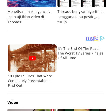
tal
Monetisasi makin gencar,
Threads bongkar algoritma,
Me
i
meta uji iklan video di
pengguna tahu postingan
t
Threads
turun
r
Video